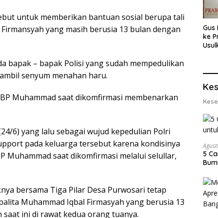
but untuk memberikan bantuan sosial berupa tali
Gus 
Firmansyah yang masih berusia 13 bulan dengan
ke P
Usul
Eksp
da bapak – bapak Polisi yang sudah mempedulikan
dan 
Lobs
 sambil senyum menahan haru.
Kes
AKBP Muhammad saat dikomfirmasi membenarkan
Kese
 (24/6) yang lalu sebagai wujud kepedulian Polri
port pada keluarga tersebut karena kondisinya
Agust
5 Ca
 Muhammad saat dikomfirmasi melalui selullar,
Bumi
 bersama Tiga Pilar Desa Purwosari tetap
balita Muhammad Iqbal Firmasyah yang berusia 13
 saat ini di rawat kedua orang tuanya.