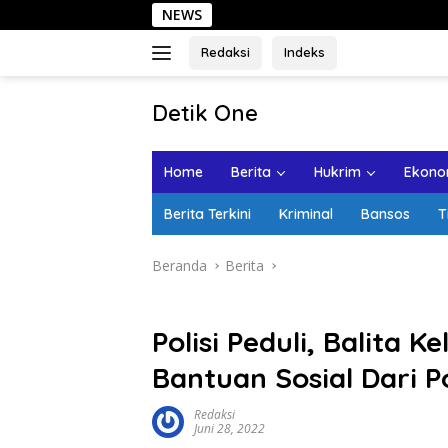
Langsung
NEWS
Sehari
ke
konten
Redaksi
Indeks
tutup
Detik One
Tajam
Ungkap
Home
Berita
Hukrim
Ekonom
Fakta
Berita Terkini
Kriminal
Bansos
T
Beranda
Berita
Polisi Peduli, Balita
Bantuan Sosial Dari P
Redaksi
Juni 28, 2022