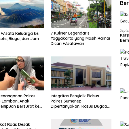
Ber
Septe
7 Kuliner Legendaris
Wisata Keluarga ke
Kerj
Yogyakarta yang Masih Ramai
ute, Biaya, dan Jam
Berh
Dicari Wisatawan
Penanganan Polres
Integritas Penyidik Pidsus
 Lamban, Anak
Polres Sumenep
enipuan Bersurat ke
Dipertanyakan, Kasus Dugaan
lri
Penipuan Oknum LSM Tak
Kunjung Ada Kepastian
kat Raas Desak