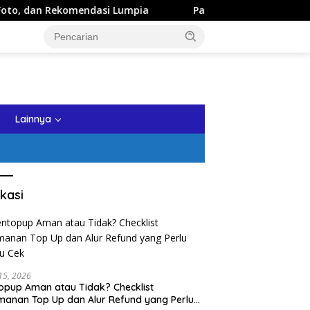
dasi Lumpia
Panduan Wisata Keluarga ke Kota Batu: Iti
tutup
Lainnya
kasi
 15, 2026
opup Aman atau Tidak? Checklist
anan Top Up dan Alur Refund yang Perlu