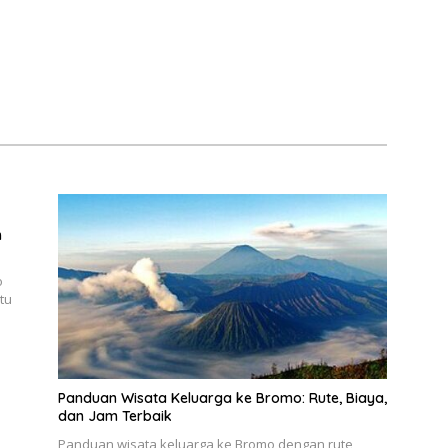
n
o
tu
Panduan Wisata Keluarga ke Bromo: Rute, Biaya,
dan Jam Terbaik
Panduan wisata keluarga ke Bromo dengan rute