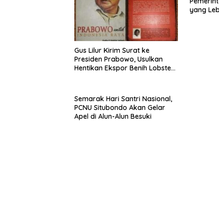
Pemerint
yang Le
Gus Lilur Kirim Surat ke
Presiden Prabowo, Usulkan
Hentikan Ekspor Benih Lobster
dan Ganti Ekspor Lobster 50
Gram
Semarak Hari Santri Nasional,
PCNU Situbondo Akan Gelar
Apel di Alun-Alun Besuki