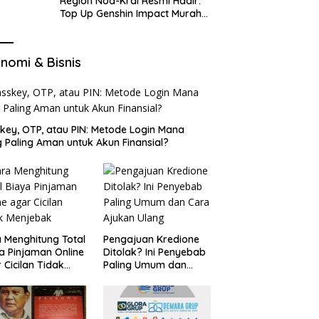
Region Nod-Krai Resmi Hadir:
Top Up Genshin Impact Murah
di VocaGame untuk Jelajah
Wilayah Baru
nomi & Bisnis
key, OTP, atau PIN: Metode Login Mana
 Paling Aman untuk Akun Finansial?
 Menghitung Total
Pengajuan Kredione
a Pinjaman Online
Ditolak? Ini Penyebab
 Cicilan Tidak
Paling Umum dan
jebak
Cara Ajukan Ulang