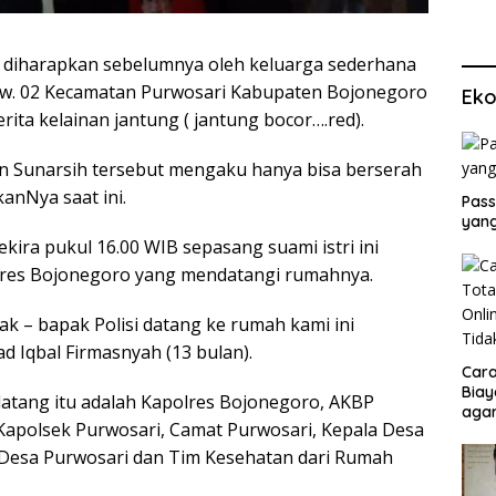
diharapkan sebelumnya oleh keluarga sederhana
1/Rw. 02 Kecamatan Purwosari Kabupaten Bojonegoro
Eko
erita kelainan jantung ( jantung bocor….red).
an Sunarsih tersebut mengaku hanya bisa berserah
anNya saat ini.
Pass
yang
kira pukul 16.00 WIB sepasang suami istri ini
lres Bojonegoro yang mendatangi rumahnya.
ak – bapak Polisi datang ke rumah kami ini
 Iqbal Firmasnyah (13 bulan).
Cara
Biay
datang itu adalah Kapolres Bojonegoro, AKBP
agar
apolsek Purwosari, Camat Purwosari, Kepala Desa
Men
Desa Purwosari dan Tim Kesehatan dari Rumah