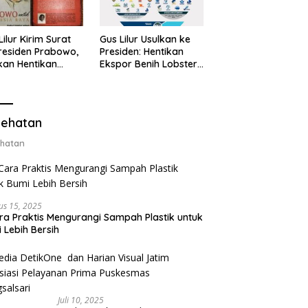
Lilur Kirim Surat
Gus Lilur Usulkan ke
residen Prabowo,
Presiden: Hentikan
kan Hentikan
Ekspor Benih Lobster,
or Benih Lobster
Ganti dengan Ekspor
Ganti Ekspor
Lobster 50 Gram
ter 50 Gram
ehatan
hatan
us 15, 2025
ra Praktis Mengurangi Sampah Plastik untuk
 Lebih Bersih
Juli 10, 2025