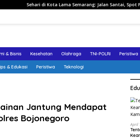
 di Kota Lama Semarang: Jalan Santai, Spot Foto, dan Rekomen
i & Bisnis
Kesehatan
Olahraga
TNI-POLRI
Peristiwa
ips & Edukasi
Peristiwa
Teknologi
Edu
 Kelainan Jantung Mendapat
olres Bojonegoro
April
Tent
Keam