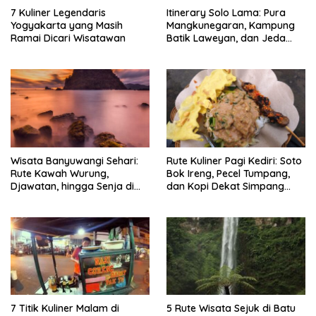
7 Kuliner Legendaris
Itinerary Solo Lama: Pura
Yogyakarta yang Masih
Mangkunegaran, Kampung
Ramai Dicari Wisatawan
Batik Laweyan, dan Jeda
Timlo-Selat Solo
Wisata Banyuwangi Sehari:
Rute Kuliner Pagi Kediri: Soto
Rute Kawah Wurung,
Bok Ireng, Pecel Tumpang,
Djawatan, hingga Senja di
dan Kopi Dekat Simpang
Pulau Merah
Lima Gumul
7 Titik Kuliner Malam di
5 Rute Wisata Sejuk di Batu