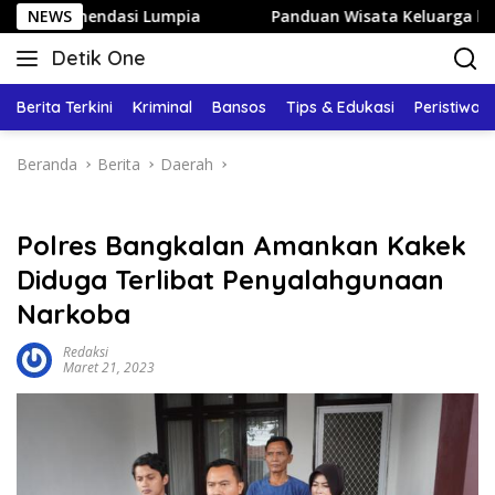
Langsung
dasi Lumpia
NEWS
Panduan Wisata Keluarga ke Kota Batu: Iti
ke
Detik One
konten
Tajam
Ungkap
Berita Terkini
Kriminal
Bansos
Tips & Edukasi
Peristiwa
Fakta
Beranda
Berita
Daerah
Polres Bangkalan Amankan Kakek
Diduga Terlibat Penyalahgunaan
Narkoba
Redaksi
Maret 21, 2023