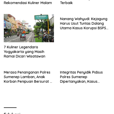
Rekomendasi Kuliner Malam
Terbaik
Nanang Wahyudi: Kejagung
Harus Usut Tuntas Dalang
Utama Kasus Korupsi BSPS
Sumenep
7 Kuliner Legendaris
Yogyakarta yang Masih
Ramai Dicari Wisatawan
Merasa Penanganan Polres
Integritas Penyidik Pidsus
Sumenep Lamban, Anak
Polres Sumenep
Korban Penipuan Bersurat ke
Dipertanyakan, Kasus
Mabes Polri
Dugaan Penipuan Oknum
LSM Tak Kunjung Ada
Kepastian