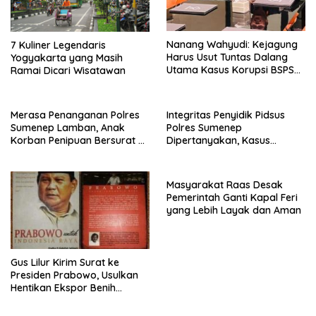
Nanang Wahyudi: Kejagung
7 Kuliner Legendaris
Harus Usut Tuntas Dalang
Yogyakarta yang Masih
Utama Kasus Korupsi BSPS
Ramai Dicari Wisatawan
Sumenep
Merasa Penanganan Polres
Integritas Penyidik Pidsus
Sumenep Lamban, Anak
Polres Sumenep
Korban Penipuan Bersurat ke
Dipertanyakan, Kasus
Mabes Polri
Dugaan Penipuan Oknum
LSM Tak Kunjung Ada
Kepastian
Masyarakat Raas Desak
Pemerintah Ganti Kapal Feri
yang Lebih Layak dan Aman
Gus Lilur Kirim Surat ke
Presiden Prabowo, Usulkan
Hentikan Ekspor Benih
Lobster dan Ganti Ekspor
Lobster 50 Gram