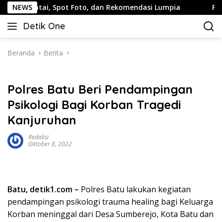
Langsung
Santai, Spot Foto, dan Rekomendasi Lumpia
NEWS
Panduan Wi
ke
Detik One
konten
Tajam
Ungkap
Fakta
Beranda
Berita
Polres Batu Beri Pendampingan
Psikologi Bagi Korban Tragedi
Kanjuruhan
Redaksi
Oktober 8, 2022
Batu, detik1.com –
Polres Batu lakukan kegiatan
pendampingan psikologi trauma healing bagi Keluarga
Korban meninggal dari Desa Sumberejo, Kota Batu dan