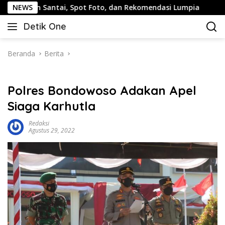
Langsung
antai, Spot Foto, dan Rekomendasi Lumpia
NEWS
Panduan Wisa
ke
Detik One
konten
Tajam
Ungkap
Fakta
Beranda
Berita
Polres Bondowoso Adakan Apel
Siaga Karhutla
Redaksi
Agustus 29, 2022