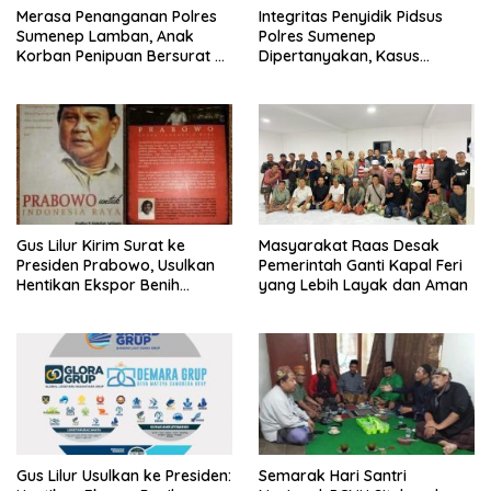
Merasa Penanganan Polres
Integritas Penyidik Pidsus
Sumenep Lamban, Anak
Polres Sumenep
Korban Penipuan Bersurat ke
Dipertanyakan, Kasus
Mabes Polri
Dugaan Penipuan Oknum
LSM Tak Kunjung Ada
Kepastian
Gus Lilur Kirim Surat ke
Masyarakat Raas Desak
Presiden Prabowo, Usulkan
Pemerintah Ganti Kapal Feri
Hentikan Ekspor Benih
yang Lebih Layak dan Aman
Lobster dan Ganti Ekspor
Lobster 50 Gram
Gus Lilur Usulkan ke Presiden:
Semarak Hari Santri