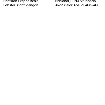
Hentikan Ekspor Benih
Nasional, PCNU Situbondo
Lobster, Ganti dengan
Akan Gelar Apel di Alun-Alun
Ekspor Lobster 50 Gram
Besuki