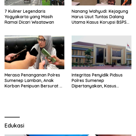
7 Kuliner Legendaris
Nanang Wahyudi: Kejagung
Yogyakarta yang Masih
Harus Usut Tuntas Dalang
Ramai Dicari Wisatawan
Utama Kasus Korupsi BSPS
Sumenep
Merasa Penanganan Polres
Integritas Penyidik Pidsus
Sumenep Lamban, Anak
Polres Sumenep
Korban Penipuan Bersurat ke
Dipertanyakan, Kasus
Mabes Polri
Dugaan Penipuan Oknum
LSM Tak Kunjung Ada
Kepastian
Edukasi