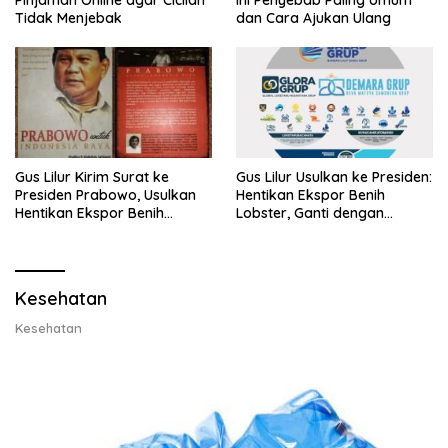
Pinjaman Online agar Cicilan
Ini Penyebab Paling Umum
Tidak Menjebak
dan Cara Ajukan Ulang
Gus Lilur Kirim Surat ke
Gus Lilur Usulkan ke Presiden:
Presiden Prabowo, Usulkan
Hentikan Ekspor Benih
Hentikan Ekspor Benih
Lobster, Ganti dengan
Lobster dan Ganti Ekspor
Ekspor Lobster 50 Gram
Lobster 50 Gram
Kesehatan
Kesehatan