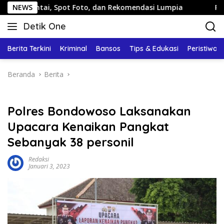
Langsung
, Spot Foto, dan Rekomendasi Lumpia
NEWS
Panduan Wisata K
ke
Detik One
konten
Tajam
Ungkap
Berita Terkini
Kriminal
Bansos
Tips & Edukasi
Peristiwa
Fakta
Beranda
Berita
Polres Bondowoso Laksanakan
Upacara Kenaikan Pangkat
Sebanyak 38 personil
Redaksi
Januari 3, 2023