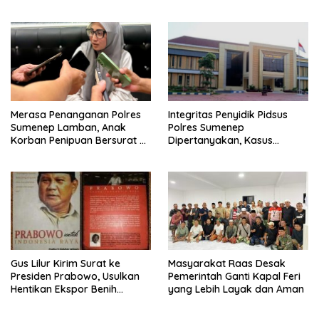
Sumenep
Merasa Penanganan Polres
Integritas Penyidik Pidsus
Sumenep Lamban, Anak
Polres Sumenep
Korban Penipuan Bersurat ke
Dipertanyakan, Kasus
Mabes Polri
Dugaan Penipuan Oknum
LSM Tak Kunjung Ada
Kepastian
Gus Lilur Kirim Surat ke
Masyarakat Raas Desak
Presiden Prabowo, Usulkan
Pemerintah Ganti Kapal Feri
Hentikan Ekspor Benih
yang Lebih Layak dan Aman
Lobster dan Ganti Ekspor
Lobster 50 Gram