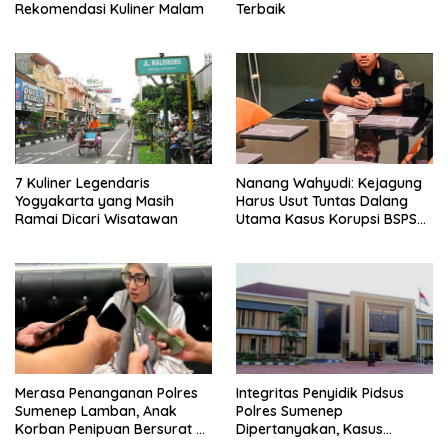
Rekomendasi Kuliner Malam
Terbaik
7 Kuliner Legendaris
Nanang Wahyudi: Kejagung
Yogyakarta yang Masih
Harus Usut Tuntas Dalang
Ramai Dicari Wisatawan
Utama Kasus Korupsi BSPS
Sumenep
Merasa Penanganan Polres
Integritas Penyidik Pidsus
Sumenep Lamban, Anak
Polres Sumenep
Korban Penipuan Bersurat ke
Dipertanyakan, Kasus
Mabes Polri
Dugaan Penipuan Oknum