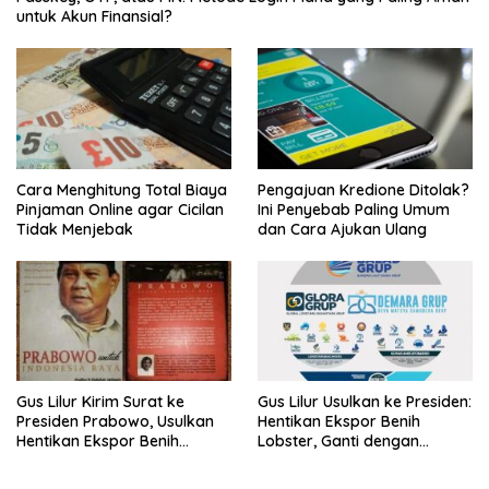
untuk Akun Finansial?
Cara Menghitung Total Biaya
Pengajuan Kredione Ditolak?
Pinjaman Online agar Cicilan
Ini Penyebab Paling Umum
Tidak Menjebak
dan Cara Ajukan Ulang
Gus Lilur Kirim Surat ke
Gus Lilur Usulkan ke Presiden:
Presiden Prabowo, Usulkan
Hentikan Ekspor Benih
Hentikan Ekspor Benih
Lobster, Ganti dengan
Lobster dan Ganti Ekspor
Ekspor Lobster 50 Gram
Lobster 50 Gram