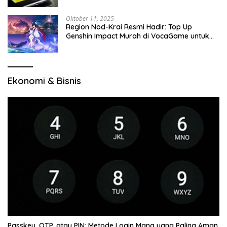
Oktober 11, 2025
Region Nod-Krai Resmi Hadir: Top Up
Genshin Impact Murah di VocaGame untuk
Jelajah Wilayah Baru
Ekonomi & Bisnis
Passkey, OTP, atau PIN: Metode Login Mana yang Paling Aman