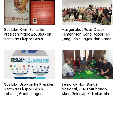
Gus Lilur Kirim Surat ke
Masyarakat Raas Desak
Presiden Prabowo, Usulkan
Pemerintah Ganti Kapal Feri
Hentikan Ekspor Benih
yang Lebih Layak dan Aman
Lobster dan Ganti Ekspor
Lobster 50 Gram
Gus Lilur Usulkan ke Presiden:
Semarak Hari Santri
Hentikan Ekspor Benih
Nasional, PCNU Situbondo
Lobster, Ganti dengan
Akan Gelar Apel di Alun-Alun
Ekspor Lobster 50 Gram
Besuki