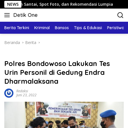
Langsung
Santai, Spot Foto, dan Rekomendasi Lumpia
NEWS
Panduan Wi
ke
Detik One
konten
Tajam
Ungkap
Berita Terkini
Kriminal
Bansos
Tips & Edukasi
Peristiwa
Fakta
Beranda
Berita
Polres Bondowoso Lakukan Tes
Urin Personil di Gedung Endra
Dharmalaksana
Redaksi
Juni 23, 2022