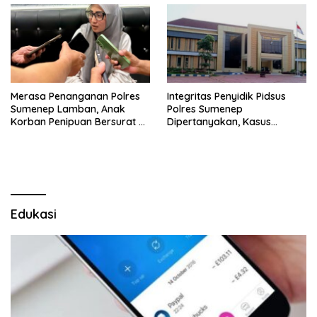
Merasa Penanganan Polres
Integritas Penyidik Pidsus
Sumenep Lamban, Anak
Polres Sumenep
Korban Penipuan Bersurat ke
Dipertanyakan, Kasus
Mabes Polri
Dugaan Penipuan Oknum
LSM Tak Kunjung Ada
Kepastian
Edukasi