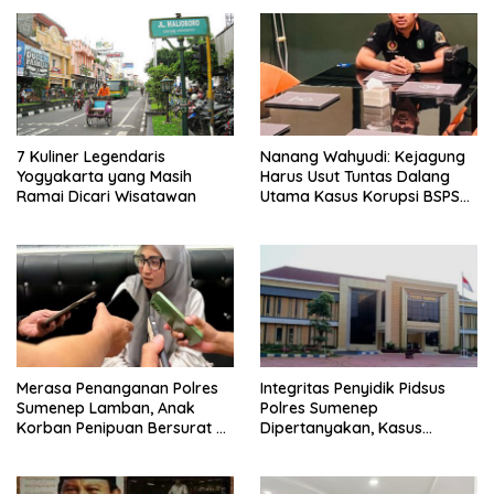
7 Kuliner Legendaris
Nanang Wahyudi: Kejagung
Yogyakarta yang Masih
Harus Usut Tuntas Dalang
Ramai Dicari Wisatawan
Utama Kasus Korupsi BSPS
Sumenep
Merasa Penanganan Polres
Integritas Penyidik Pidsus
Sumenep Lamban, Anak
Polres Sumenep
Korban Penipuan Bersurat ke
Dipertanyakan, Kasus
Mabes Polri
Dugaan Penipuan Oknum
LSM Tak Kunjung Ada
Kepastian