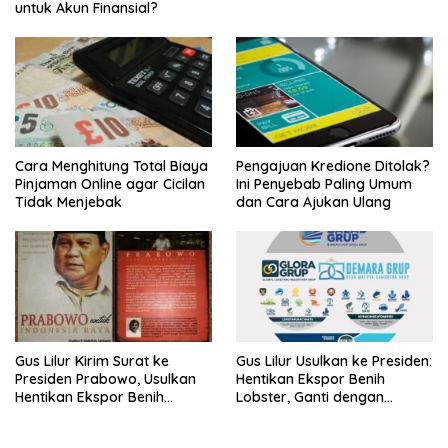
untuk Akun Finansial?
Cara Menghitung Total Biaya
Pengajuan Kredione Ditolak?
Pinjaman Online agar Cicilan
Ini Penyebab Paling Umum
Tidak Menjebak
dan Cara Ajukan Ulang
Gus Lilur Kirim Surat ke
Gus Lilur Usulkan ke Presiden:
Presiden Prabowo, Usulkan
Hentikan Ekspor Benih
Hentikan Ekspor Benih
Lobster, Ganti dengan
Lobster dan Ganti Ekspor
Ekspor Lobster 50 Gram
Lobster 50 Gram