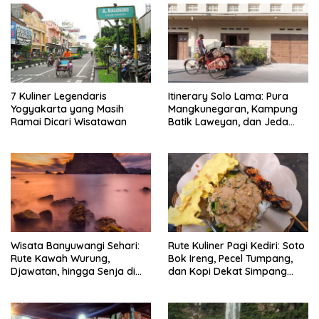
7 Kuliner Legendaris
Itinerary Solo Lama: Pura
Yogyakarta yang Masih
Mangkunegaran, Kampung
Ramai Dicari Wisatawan
Batik Laweyan, dan Jeda
Timlo-Selat Solo
Wisata Banyuwangi Sehari:
Rute Kuliner Pagi Kediri: Soto
Rute Kawah Wurung,
Bok Ireng, Pecel Tumpang,
Djawatan, hingga Senja di
dan Kopi Dekat Simpang
Pulau Merah
Lima Gumul