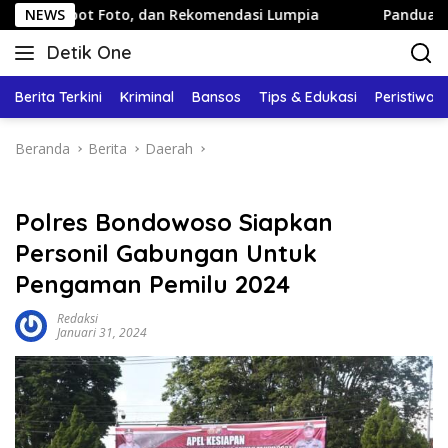
Langsung
 Foto, dan Rekomendasi Lumpia
NEWS
Panduan Wisata Keluarga
ke
Detik One
konten
Tajam
Ungkap
Berita Terkini
Kriminal
Bansos
Tips & Edukasi
Peristiwa
Fakta
Beranda
Berita
Daerah
Polres Bondowoso Siapkan
Personil Gabungan Untuk
Pengaman Pemilu 2024
Redaksi
Januari 31, 2024