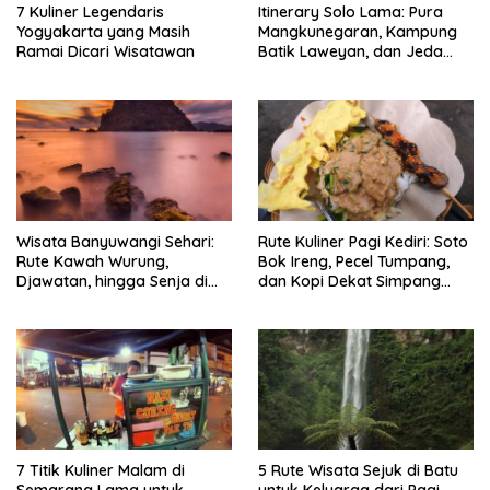
7 Kuliner Legendaris
Itinerary Solo Lama: Pura
Yogyakarta yang Masih
Mangkunegaran, Kampung
Ramai Dicari Wisatawan
Batik Laweyan, dan Jeda
Timlo-Selat Solo
Wisata Banyuwangi Sehari:
Rute Kuliner Pagi Kediri: Soto
Rute Kawah Wurung,
Bok Ireng, Pecel Tumpang,
Djawatan, hingga Senja di
dan Kopi Dekat Simpang
Pulau Merah
Lima Gumul
7 Titik Kuliner Malam di
5 Rute Wisata Sejuk di Batu