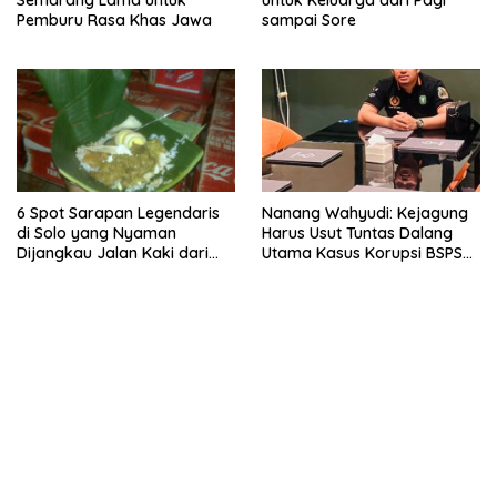
Semarang Lama untuk
untuk Keluarga dari Pagi
Pemburu Rasa Khas Jawa
sampai Sore
6 Spot Sarapan Legendaris
Nanang Wahyudi: Kejagung
di Solo yang Nyaman
Harus Usut Tuntas Dalang
Dijangkau Jalan Kaki dari
Utama Kasus Korupsi BSPS
Stasiun Balapan
Sumenep