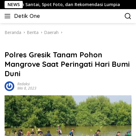
Langsung
ntai, Spot Foto, dan Rekomendasi Lumpia
NEWS
Panduan Wisa
ke
Detik One
konten
Tajam
Ungkap
Fakta
Beranda
Berita
Daerah
Polres Gresik Tanam Pohon
Mangrove Saat Peringati Hari Bumi
Duni
Redaksi
Mei 8, 2023