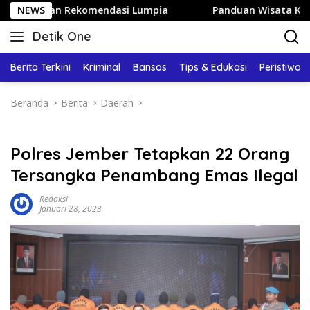
Langsung
dan Rekomendasi Lumpia
NEWS
Panduan Wisata Keluarga ke Kota
ke
Detik One
konten
Tajam
Ungkap
Berita Terkini
Kriminal
Bansos
Tips & Edukasi
Peristiwa
Fakta
Beranda
Berita
Daerah
Polres Jember Tetapkan 22 Orang
Tersangka Penambang Emas Ilegal
Redaksi
Januari 28, 2023