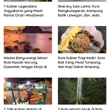
7 Kuliner Legendaris
Itinerary Solo Lama: Pura
Yogyakarta yang Masih
Mangkunegaran, Kampung
Ramai Dicari Wisatawan
Batik Laweyan, dan Jeda
Timlo-Selat Solo
Wisata Banyuwangi Sehari:
Rute Kuliner Pagi Kediri: Soto
Rute Kawah Wurung,
Bok Ireng, Pecel Tumpang,
Djawatan, hingga Senja di
dan Kopi Dekat Simpang
Pulau Merah
Lima Gumul
7 Titik Kuliner Malam di
5 Rute Wisata Sejuk di Batu