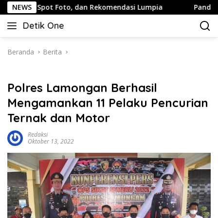
Langsung
pot Foto, dan Rekomendasi Lumpia
NEWS
Panduan Wisata Kelua
ke
Detik One
konten
Tajam
Ungkap
Fakta
Beranda
Berita
Polres Lamongan Berhasil
Mengamankan 11 Pelaku Pencurian
Ternak dan Motor
Redaksi
Oktober 13, 2022