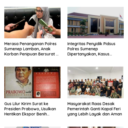
Merasa Penanganan Polres
Integritas Penyidik Pidsus
Sumenep Lamban, Anak
Polres Sumenep
Korban Penipuan Bersurat ke
Dipertanyakan, Kasus
Mabes Polri
Dugaan Penipuan Oknum
LSM Tak Kunjung Ada
Kepastian
Gus Lilur Kirim Surat ke
Masyarakat Raas Desak
Presiden Prabowo, Usulkan
Pemerintah Ganti Kapal Feri
Hentikan Ekspor Benih
yang Lebih Layak dan Aman
Lobster dan Ganti Ekspor
Lobster 50 Gram