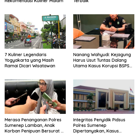
Rekomendasi Kuliner Malam
Terbaik
7 Kuliner Legendaris
Nanang Wahyudi: Kejagung
Yogyakarta yang Masih
Harus Usut Tuntas Dalang
Ramai Dicari Wisatawan
Utama Kasus Korupsi BSPS
Sumenep
Merasa Penanganan Polres
Integritas Penyidik Pidsus
Sumenep Lamban, Anak
Polres Sumenep
Korban Penipuan Bersurat ke
Dipertanyakan, Kasus
Mabes Polri
Dugaan Penipuan Oknum