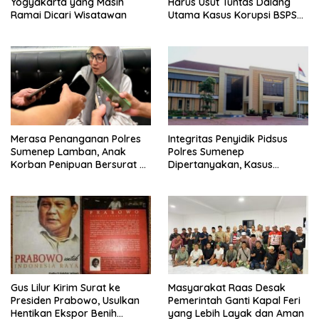
Yogyakarta yang Masih
Harus Usut Tuntas Dalang
Ramai Dicari Wisatawan
Utama Kasus Korupsi BSPS
Sumenep
Merasa Penanganan Polres
Integritas Penyidik Pidsus
Sumenep Lamban, Anak
Polres Sumenep
Korban Penipuan Bersurat ke
Dipertanyakan, Kasus
Mabes Polri
Dugaan Penipuan Oknum
LSM Tak Kunjung Ada
Kepastian
Gus Lilur Kirim Surat ke
Masyarakat Raas Desak
Presiden Prabowo, Usulkan
Pemerintah Ganti Kapal Feri
Hentikan Ekspor Benih
yang Lebih Layak dan Aman