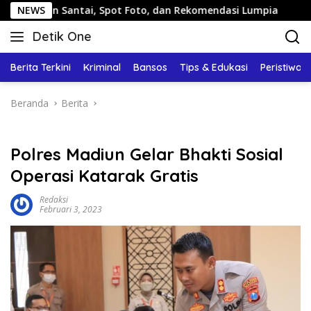
Langsung
 Santai, Spot Foto, dan Rekomendasi Lumpia
NEWS
Panduan Wi
ke
Detik One
konten
Tajam
Ungkap
Berita Terkini
Kriminal
Bansos
Tips & Edukasi
Peristiwa
Fakta
Beranda
Berita
Polres Madiun Gelar Bhakti Sosial
Operasi Katarak Gratis
Redaksi
Februari 3, 2023