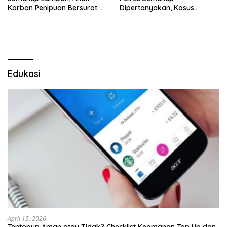
Korban Penipuan Bersurat ke
Dipertanyakan, Kasus
Mabes Polri
Dugaan Penipuan Oknum
LSM Tak Kunjung Ada
Kepastian
Edukasi
April 15, 2026
Tentopup Aman atau Tidak? Checklist Keamanan Top Up dan