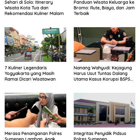
Sehari di Solo: Itinerary
Panduan Wisata Keluarga ke
Wisata Kota Tua dan
Bromo: Rute, Biaya, dan Jam
Rekomendasi Kuliner Malam
Terbaik
7 Kuliner Legendaris
Nanang Wahyudi: Kejagung
Yogyakarta yang Masih
Harus Usut Tuntas Dalang
Ramai Dicari Wisatawan
Utama Kasus Korupsi BSPS
Sumenep
Merasa Penanganan Polres
Integritas Penyidik Pidsus
Sumenep Lamban, Anak
Polres Sumenep