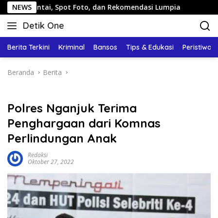
Langsung
i, Spot Foto, dan Rekomendasi Lumpia
NEWS
Panduan Wisata K
ke
Detik One
konten
Tajam
Ungkap
Berita Terkini
Kriminal
Bansos
Tips & Edukasi
Peristiwa
Fakta
Beranda
Berita
Polres Nganjuk Terima
Penghargaan dari Komnas
Perlindungan Anak
Redaksi
Oktober 27, 2022