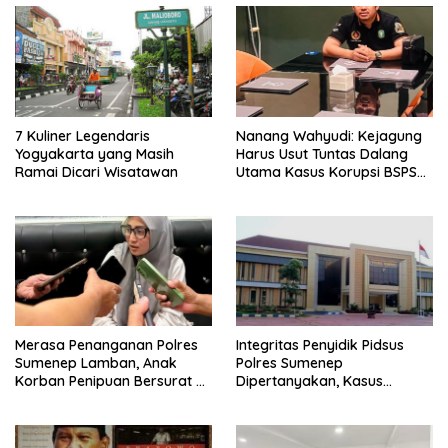
7 Kuliner Legendaris
Nanang Wahyudi: Kejagung
Yogyakarta yang Masih
Harus Usut Tuntas Dalang
Ramai Dicari Wisatawan
Utama Kasus Korupsi BSPS
Sumenep
Merasa Penanganan Polres
Integritas Penyidik Pidsus
Sumenep Lamban, Anak
Polres Sumenep
Korban Penipuan Bersurat ke
Dipertanyakan, Kasus
Mabes Polri
Dugaan Penipuan Oknum
LSM Tak Kunjung Ada
Kepastian