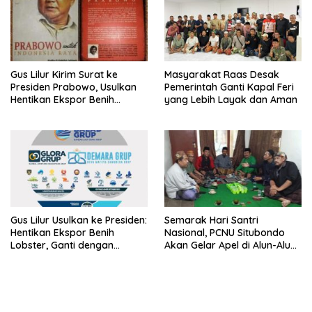
Gus Lilur Kirim Surat ke
Masyarakat Raas Desak
Presiden Prabowo, Usulkan
Pemerintah Ganti Kapal Feri
Hentikan Ekspor Benih
yang Lebih Layak dan Aman
Lobster dan Ganti Ekspor
Lobster 50 Gram
Gus Lilur Usulkan ke Presiden:
Semarak Hari Santri
Hentikan Ekspor Benih
Nasional, PCNU Situbondo
Lobster, Ganti dengan
Akan Gelar Apel di Alun-Alun
Ekspor Lobster 50 Gram
Besuki