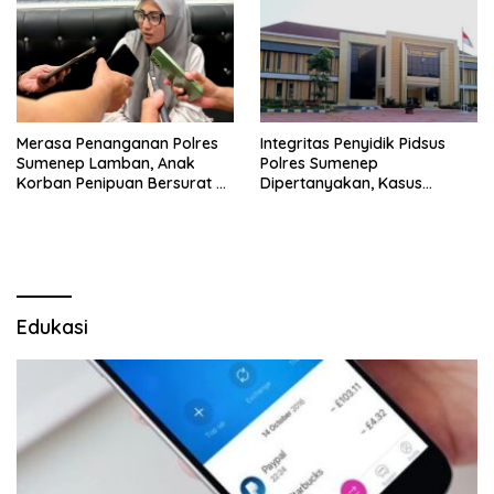
Merasa Penanganan Polres
Integritas Penyidik Pidsus
Sumenep Lamban, Anak
Polres Sumenep
Korban Penipuan Bersurat ke
Dipertanyakan, Kasus
Mabes Polri
Dugaan Penipuan Oknum
LSM Tak Kunjung Ada
Kepastian
Edukasi