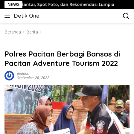
Langsung
tai, Spot Foto, dan Rekomendasi Lumpia
NEWS
Panduan Wisata
ke
Detik One
konten
Tajam
Ungkap
Fakta
Beranda
Berita
Polres Pacitan Berbagi Bansos di
Pacitan Adventure Tourism 2022
Redaksi
September 26, 2022