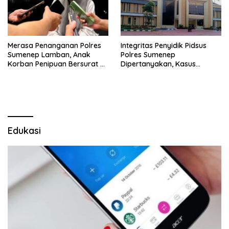
Merasa Penanganan Polres
Integritas Penyidik Pidsus
Sumenep Lamban, Anak
Polres Sumenep
Korban Penipuan Bersurat ke
Dipertanyakan, Kasus
Mabes Polri
Dugaan Penipuan Oknum
LSM Tak Kunjung Ada
Kepastian
Edukasi