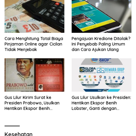
Cara Menghitung Total Biaya
Pengajuan Kredione Ditolak?
Pinjaman Online agar Cicilan
Ini Penyebab Paling Umum
Tidak Menjebak
dan Cara Ajukan Ulang
Gus Lilur Kirim Surat ke
Gus Lilur Usulkan ke Presiden:
Presiden Prabowo, Usulkan
Hentikan Ekspor Benih
Hentikan Ekspor Benih
Lobster, Ganti dengan
Lobster dan Ganti Ekspor
Ekspor Lobster 50 Gram
Lobster 50 Gram
Kesehatan