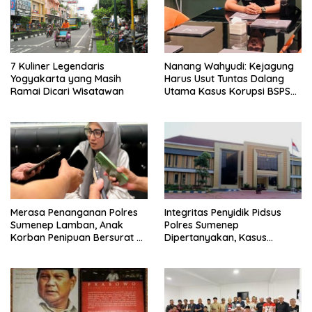
7 Kuliner Legendaris
Nanang Wahyudi: Kejagung
Yogyakarta yang Masih
Harus Usut Tuntas Dalang
Ramai Dicari Wisatawan
Utama Kasus Korupsi BSPS
Sumenep
Merasa Penanganan Polres
Integritas Penyidik Pidsus
Sumenep Lamban, Anak
Polres Sumenep
Korban Penipuan Bersurat ke
Dipertanyakan, Kasus
Mabes Polri
Dugaan Penipuan Oknum
LSM Tak Kunjung Ada
Kepastian