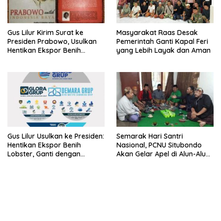
Gus Lilur Kirim Surat ke
Masyarakat Raas Desak
Presiden Prabowo, Usulkan
Pemerintah Ganti Kapal Feri
Hentikan Ekspor Benih
yang Lebih Layak dan Aman
Lobster dan Ganti Ekspor
Lobster 50 Gram
Gus Lilur Usulkan ke Presiden:
Semarak Hari Santri
Hentikan Ekspor Benih
Nasional, PCNU Situbondo
Lobster, Ganti dengan
Akan Gelar Apel di Alun-Alun
Ekspor Lobster 50 Gram
Besuki