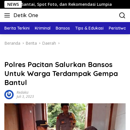
Langsung
ntai, Spot Foto, dan Rekomendasi Lumpia
NEWS
Panduan Wisa
ke
Detik One
konten
Tajam
Ungkap
Berita Terkini
Kriminal
Bansos
Tips & Edukasi
Peristiwa
Fakta
Beranda
Berita
Daerah
Polres Pacitan Salurkan Bansos
Untuk Warga Terdampak Gempa
Bantul
Redaksi
Juli 3, 2023