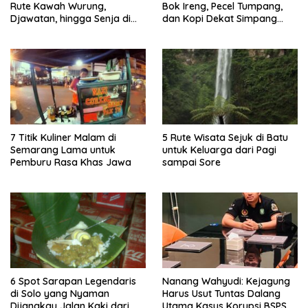
Rute Kawah Wurung,
Bok Ireng, Pecel Tumpang,
Djawatan, hingga Senja di
dan Kopi Dekat Simpang
Pulau Merah
Lima Gumul
7 Titik Kuliner Malam di
5 Rute Wisata Sejuk di Batu
Semarang Lama untuk
untuk Keluarga dari Pagi
Pemburu Rasa Khas Jawa
sampai Sore
6 Spot Sarapan Legendaris
Nanang Wahyudi: Kejagung
di Solo yang Nyaman
Harus Usut Tuntas Dalang
Dijangkau Jalan Kaki dari
Utama Kasus Korupsi BSPS