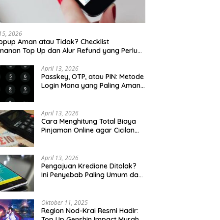
 15, 2026
opup Aman atau Tidak? Checklist
anan Top Up dan Alur Refund yang Perlu
u Cek
April 13, 2026
Passkey, OTP, atau PIN: Metode
Login Mana yang Paling Aman
untuk Akun Finansial?
April 13, 2026
Cara Menghitung Total Biaya
Pinjaman Online agar Cicilan
Tidak Menjebak
April 13, 2026
Pengajuan Kredione Ditolak?
Ini Penyebab Paling Umum dan
Cara Ajukan Ulang
Oktober 11, 2025
Region Nod-Krai Resmi Hadir:
Top Up Genshin Impact Murah