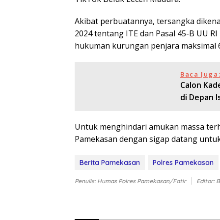
Akibat perbuatannya, tersangka dikenai 
2024 tentang ITE dan Pasal 45-B UU R
hukuman kurungan penjara maksimal 6
Baca Juga
Calon Kad
di Depan I
Untuk menghindari amukan massa terh
Pamekasan dengan sigap datang unt
Berita Pamekasan
Polres Pamekasan
Penulis: Humas Polres Pamekasan/Fatir
Editor: 