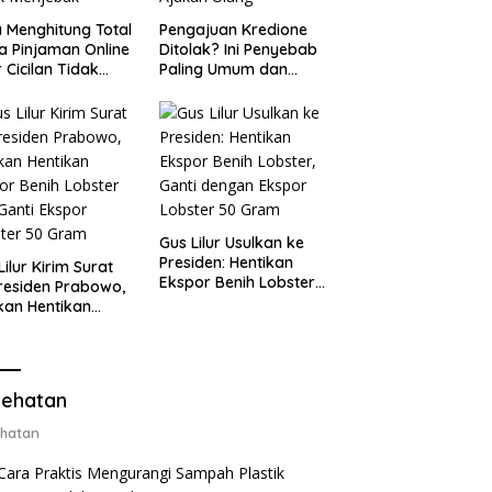
 Menghitung Total
Pengajuan Kredione
a Pinjaman Online
Ditolak? Ini Penyebab
 Cicilan Tidak
Paling Umum dan
jebak
Cara Ajukan Ulang
Gus Lilur Usulkan ke
Presiden: Hentikan
Lilur Kirim Surat
Ekspor Benih Lobster,
residen Prabowo,
Ganti dengan Ekspor
kan Hentikan
Lobster 50 Gram
or Benih Lobster
Ganti Ekspor
ter 50 Gram
ehatan
hatan