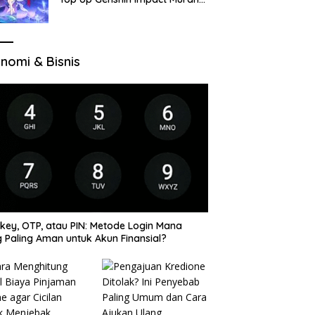
di VocaGame untuk Jelajah
Wilayah Baru
nomi & Bisnis
key, OTP, atau PIN: Metode Login Mana
 Paling Aman untuk Akun Finansial?