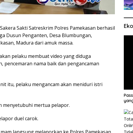
Eko
Sakera Sakti Satreskrim Polres Pamekasan berhasil
ga Dusun Penganten, Desa Blumbungan,
kasan, Madura dari amuk massa.
nakan pelaku membuat video yang diduga
an, pencemaran nama baik dan pengancaman
nit itu, pelaku mengancam akan meniduri istri
Pass
yang
an menyetubuhi mertua pelapor.
lapor duel carok.
l Umam langsung melaporkan ke Polres Pamekasan