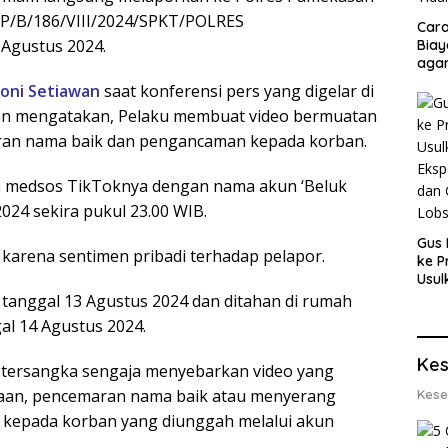
 LP/B/186/VIII/2024/SPKT/POLRES
Cara
Agustus 2024.
Biay
agar
Men
oni Setiawan
saat konferensi pers yang digelar di
n mengatakan, Pelaku membuat video bermuatan
ran nama baik dan pengancaman kepada korban.
kun medsos TikToknya dengan nama akun ‘Beluk
024 sekira pukul 23.00 WIB.
Gus 
karena sentimen pribadi terhadap pelapor.
ke P
Usul
Eksp
tanggal 13 Agustus 2024 dan ditahan di rumah
dan 
al 14 Agustus 2024.
Lobs
Kes
n, tersangka sengaja menyebarkan video yang
aan, pencemaran nama baik atau menyerang
Kese
kepada korban yang diunggah melalui akun