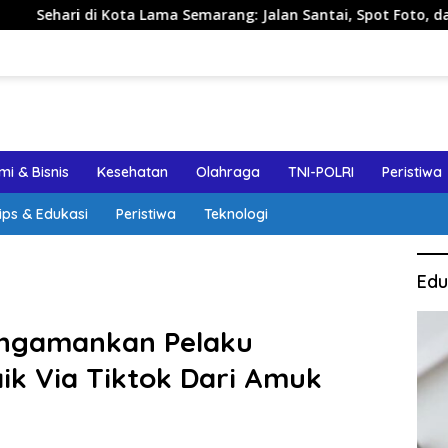
Kota Lama Semarang: Jalan Santai, Spot Foto, dan Rekomendasi
i & Bisnis
Kesehatan
Olahraga
TNI-POLRI
Peristiwa
ips & Edukasi
Peristiwa
Teknologi
Edu
engamankan Pelaku
k Via Tiktok Dari Amuk