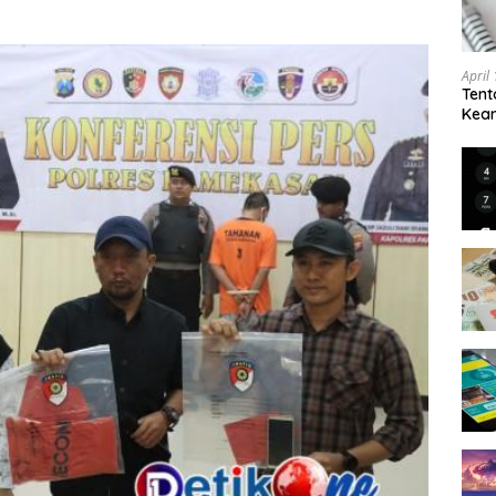
April
Tent
Keam
Kam