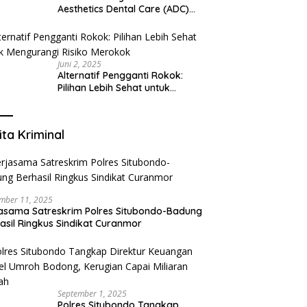
Aesthetics Dental Care (ADC)
Tangerang: Klinik Gigi Modern
yang Mengerti Kebutuhanmu
Juni 2, 2025
Alternatif Pengganti Rokok:
Pilihan Lebih Sehat untuk
Mengurangi Risiko Merokok
ita Kriminal
mber 11, 2025
asama Satreskrim Polres Situbondo-Badung
asil Ringkus Sindikat Curanmor
September 1, 2025
Polres Situbondo Tangkap