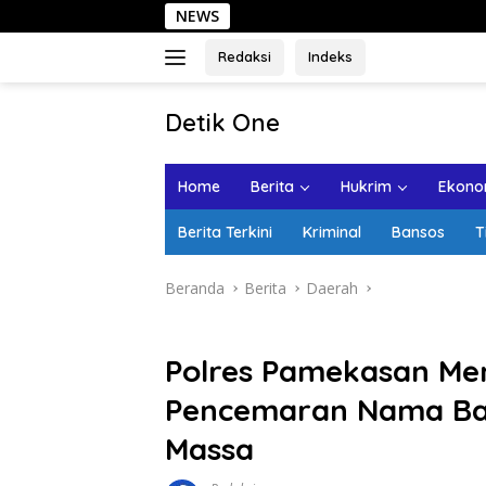
Langsung
NEWS
Sehari di 
ke
konten
Redaksi
Indeks
tutup
Detik One
Tajam
Ungkap
Home
Berita
Hukrim
Ekonom
Fakta
Berita Terkini
Kriminal
Bansos
T
Beranda
Berita
Daerah
Polres Pamekasan M
Pencemaran Nama Bai
Massa