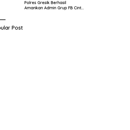
Polres Gresik Berhasil
Amankan Admin Grup FB Cinta
Sedarah di Denpasar Bali
ular Post