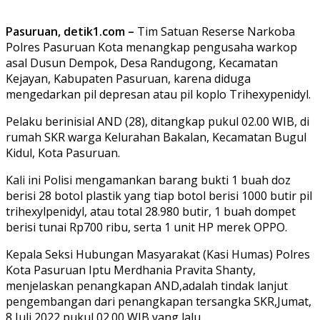
Pasuruan, detik1.com –
Tim Satuan Reserse Narkoba
Polres Pasuruan Kota menangkap pengusaha warkop
asal Dusun Dempok, Desa Randugong, Kecamatan
Kejayan, Kabupaten Pasuruan, karena diduga
mengedarkan pil depresan atau pil koplo Trihexypenidyl.
Pelaku berinisial AND (28), ditangkap pukul 02.00 WIB, di
rumah SKR warga Kelurahan Bakalan, Kecamatan Bugul
Kidul, Kota Pasuruan.
Kali ini Polisi mengamankan barang bukti 1 buah doz
berisi 28 botol plastik yang tiap botol berisi 1000 butir pil
trihexylpenidyl, atau total 28.980 butir, 1 buah dompet
berisi tunai Rp700 ribu, serta 1 unit HP merek OPPO.
Kepala Seksi Hubungan Masyarakat (Kasi Humas) Polres
Kota Pasuruan Iptu Merdhania Pravita Shanty,
menjelaskan penangkapan AND,adalah tindak lanjut
pengembangan dari penangkapan tersangka SKR,Jumat,
8 Juli 2022 pukul 02.00 WIB yang lalu.