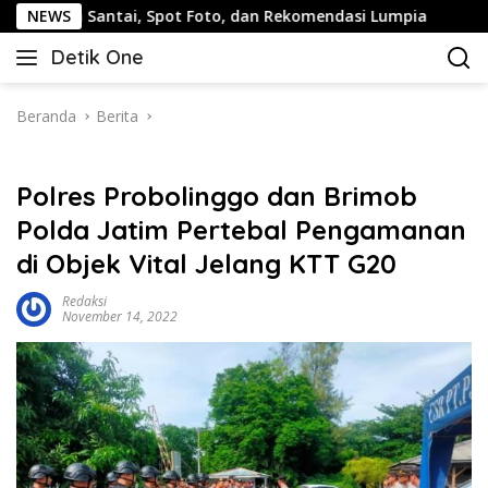
Langsung
antai, Spot Foto, dan Rekomendasi Lumpia
NEWS
Panduan Wisa
ke
Detik One
konten
Tajam
Ungkap
Fakta
Beranda
Berita
Polres Probolinggo dan Brimob
Polda Jatim Pertebal Pengamanan
di Objek Vital Jelang KTT G20
Redaksi
November 14, 2022