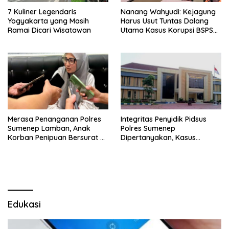
7 Kuliner Legendaris
Nanang Wahyudi: Kejagung
Yogyakarta yang Masih
Harus Usut Tuntas Dalang
Ramai Dicari Wisatawan
Utama Kasus Korupsi BSPS
Sumenep
Merasa Penanganan Polres
Integritas Penyidik Pidsus
Sumenep Lamban, Anak
Polres Sumenep
Korban Penipuan Bersurat ke
Dipertanyakan, Kasus
Mabes Polri
Dugaan Penipuan Oknum
LSM Tak Kunjung Ada
Kepastian
Edukasi