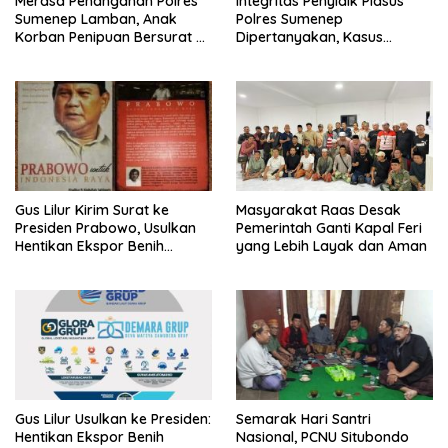
Merasa Penanganan Polres
Integritas Penyidik Pidsus
Sumenep Lamban, Anak
Polres Sumenep
Korban Penipuan Bersurat ke
Dipertanyakan, Kasus
Mabes Polri
Dugaan Penipuan Oknum
LSM Tak Kunjung Ada
Kepastian
Gus Lilur Kirim Surat ke
Masyarakat Raas Desak
Presiden Prabowo, Usulkan
Pemerintah Ganti Kapal Feri
Hentikan Ekspor Benih
yang Lebih Layak dan Aman
Lobster dan Ganti Ekspor
Lobster 50 Gram
Gus Lilur Usulkan ke Presiden:
Semarak Hari Santri
Hentikan Ekspor Benih
Nasional, PCNU Situbondo