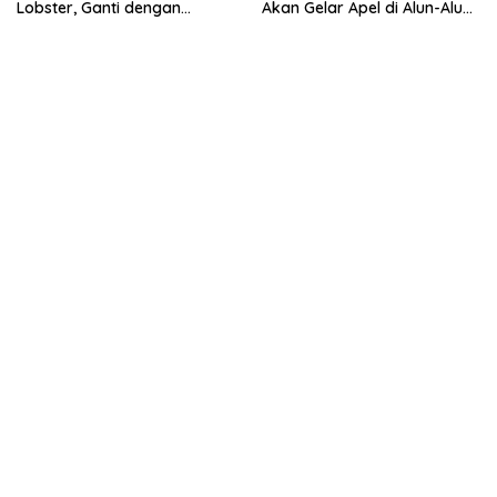
Lobster, Ganti dengan
Akan Gelar Apel di Alun-Alun
Ekspor Lobster 50 Gram
Besuki