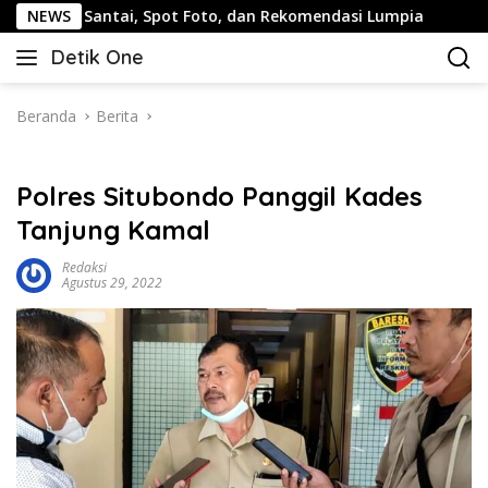
Langsung
tai, Spot Foto, dan Rekomendasi Lumpia
NEWS
Panduan Wisat
ke
Detik One
konten
Tajam
Ungkap
Fakta
Beranda
Berita
Polres Situbondo Panggil Kades
Tanjung Kamal
Redaksi
Agustus 29, 2022