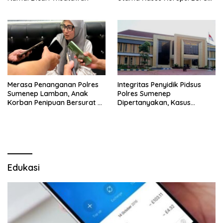
Sumenep
Merasa Penanganan Polres
Integritas Penyidik Pidsus
Sumenep Lamban, Anak
Polres Sumenep
Korban Penipuan Bersurat ke
Dipertanyakan, Kasus
Mabes Polri
Dugaan Penipuan Oknum
LSM Tak Kunjung Ada
Kepastian
Edukasi