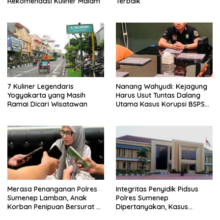
Rekomendasi Kuliner Malam
Terbaik
7 Kuliner Legendaris
Nanang Wahyudi: Kejagung
Yogyakarta yang Masih
Harus Usut Tuntas Dalang
Ramai Dicari Wisatawan
Utama Kasus Korupsi BSPS
Sumenep
Merasa Penanganan Polres
Integritas Penyidik Pidsus
Sumenep Lamban, Anak
Polres Sumenep
Korban Penipuan Bersurat ke
Dipertanyakan, Kasus
Mabes Polri
Dugaan Penipuan Oknum