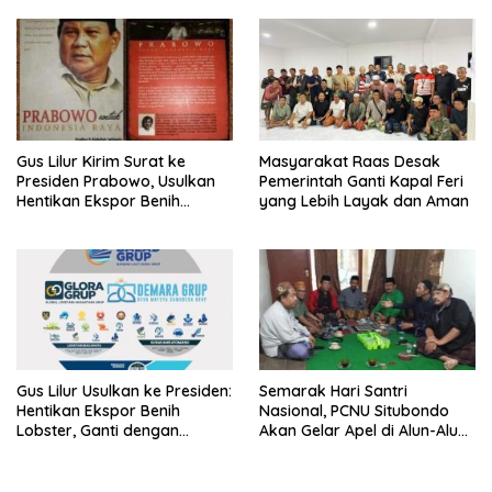
LSM Tak Kunjung Ada
Kepastian
Gus Lilur Kirim Surat ke
Masyarakat Raas Desak
Presiden Prabowo, Usulkan
Pemerintah Ganti Kapal Feri
Hentikan Ekspor Benih
yang Lebih Layak dan Aman
Lobster dan Ganti Ekspor
Lobster 50 Gram
Gus Lilur Usulkan ke Presiden:
Semarak Hari Santri
Hentikan Ekspor Benih
Nasional, PCNU Situbondo
Lobster, Ganti dengan
Akan Gelar Apel di Alun-Alun
Ekspor Lobster 50 Gram
Besuki