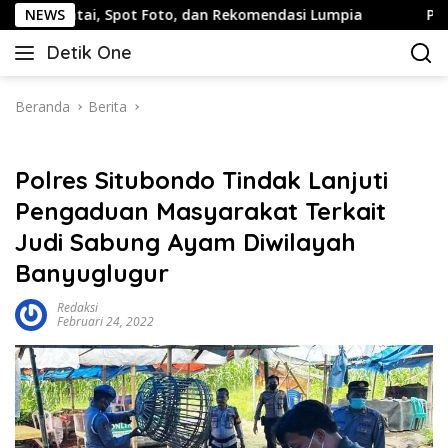
Langsung
i, Spot Foto, dan Rekomendasi Lumpia
NEWS
Panduan Wisata K
ke
Detik One
konten
Tajam
Ungkap
Fakta
Beranda
Berita
Polres Situbondo Tindak Lanjuti
Pengaduan Masyarakat Terkait
Judi Sabung Ayam Diwilayah
Banyuglugur
Redaksi
Februari 24, 2022