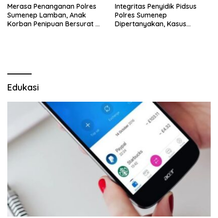
Merasa Penanganan Polres
Integritas Penyidik Pidsus
Sumenep Lamban, Anak
Polres Sumenep
Korban Penipuan Bersurat ke
Dipertanyakan, Kasus
Mabes Polri
Dugaan Penipuan Oknum
LSM Tak Kunjung Ada
Kepastian
Edukasi