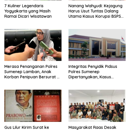
7 Kuliner Legendaris
Nanang Wahyudi: Kejagung
Yogyakarta yang Masih
Harus Usut Tuntas Dalang
Ramai Dicari Wisatawan
Utama Kasus Korupsi BSPS
Sumenep
Merasa Penanganan Polres
Integritas Penyidik Pidsus
Sumenep Lamban, Anak
Polres Sumenep
Korban Penipuan Bersurat ke
Dipertanyakan, Kasus
Mabes Polri
Dugaan Penipuan Oknum
LSM Tak Kunjung Ada
Kepastian
Gus Lilur Kirim Surat ke
Masyarakat Raas Desak