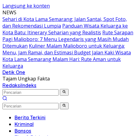
Langsung ke konten
NEWS
Sehari di Kota Lama Semarang: Jalan Santai, Spot Foto,
dan Rekomendasi Lumpia
Panduan Wisata Keluarga ke
Kota Batu: Itinerary Seharian yang Realistis
Rute Sarapan
Pagi Malioboro: 7 Menu Legendaris yang Masih Mudah
Ditemukan
Kuliner Malam Malioboro untuk Keluarga:
Menu, Jam Ramai, dan Estimasi Budget
Jalan Kaki Wisata
Kota Lama Semarang Malam Hari: Rute Aman untuk
Keluarga
Detik One
Tajam Ungkap Fakta
Redaksi
Indeks
Berita Terkini
Kriminal
Bansos