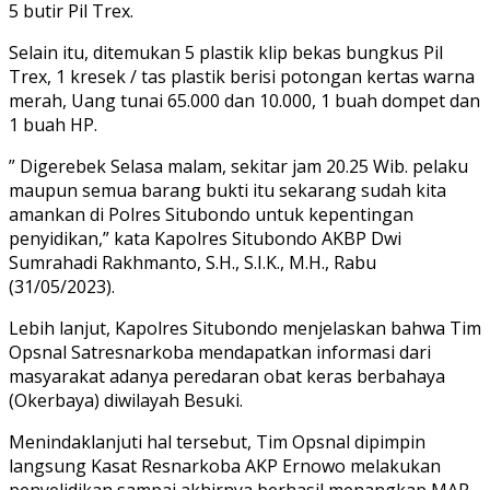
5 butir Pil Trex.
Selain itu, ditemukan 5 plastik klip bekas bungkus Pil
Trex, 1 kresek / tas plastik berisi potongan kertas warna
merah, Uang tunai 65.000 dan 10.000, 1 buah dompet dan
1 buah HP.
” Digerebek Selasa malam, sekitar jam 20.25 Wib. pelaku
maupun semua barang bukti itu sekarang sudah kita
amankan di Polres Situbondo untuk kepentingan
penyidikan,” kata Kapolres Situbondo AKBP Dwi
Sumrahadi Rakhmanto, S.H., S.I.K., M.H., Rabu
(31/05/2023).
Lebih lanjut, Kapolres Situbondo menjelaskan bahwa Tim
Opsnal Satresnarkoba mendapatkan informasi dari
masyarakat adanya peredaran obat keras berbahaya
(Okerbaya) diwilayah Besuki.
Menindaklanjuti hal tersebut, Tim Opsnal dipimpin
langsung Kasat Resnarkoba AKP Ernowo melakukan
penyelidikan sampai akhirnya berhasil menangkap MAP