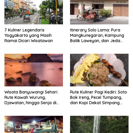
7 Kuliner Legendaris
Itinerary Solo Lama: Pura
Yogyakarta yang Masih
Mangkunegaran, Kampung
Ramai Dicari Wisatawan
Batik Laweyan, dan Jeda
Timlo-Selat Solo
Wisata Banyuwangi Sehari:
Rute Kuliner Pagi Kediri: Soto
Rute Kawah Wurung,
Bok Ireng, Pecel Tumpang,
Djawatan, hingga Senja di
dan Kopi Dekat Simpang
Pulau Merah
Lima Gumul