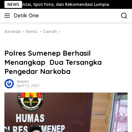
Langsung
i, Spot Foto, dan Rekomendasi Lumpia
NEWS
Panduan Wisata 
ke
Detik One
konten
Tajam
Ungkap
Fakta
Beranda
Berita
Daerah
Polres Sumenep Berhasil
Menangkap Dua Tersangka
Pengedar Narkoba
Redaksi
April 12, 2023