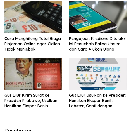
Cara Menghitung Total Biaya
Pengajuan Kredione Ditolak?
Pinjaman Online agar Cicilan
Ini Penyebab Paling Umum
Tidak Menjebak
dan Cara Ajukan Ulang
Gus Lilur Kirim Surat ke
Gus Lilur Usulkan ke Presiden:
Presiden Prabowo, Usulkan
Hentikan Ekspor Benih
Hentikan Ekspor Benih
Lobster, Ganti dengan
Lobster dan Ganti Ekspor
Ekspor Lobster 50 Gram
Lobster 50 Gram
Kesehatan