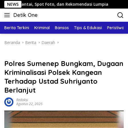
Langsung
tai, Spot Foto, dan Rekomendasi Lumpia
NEWS
Panduan Wisata
ke
Detik One
konten
Tajam
Ungkap
Berita Terkini
Kriminal
Bansos
Tips & Edukasi
Peristiwa
Fakta
Beranda
Berita
Daerah
Polres Sumenep Bungkam, Dugaan
Kriminalisasi Polsek Kangean
Terhadap Ustad Suhriyanto
Berlanjut
Redaksi
Agustus 22, 2025