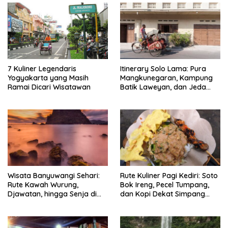
7 Kuliner Legendaris
Itinerary Solo Lama: Pura
Yogyakarta yang Masih
Mangkunegaran, Kampung
Ramai Dicari Wisatawan
Batik Laweyan, dan Jeda
Timlo-Selat Solo
Wisata Banyuwangi Sehari:
Rute Kuliner Pagi Kediri: Soto
Rute Kawah Wurung,
Bok Ireng, Pecel Tumpang,
Djawatan, hingga Senja di
dan Kopi Dekat Simpang
Pulau Merah
Lima Gumul