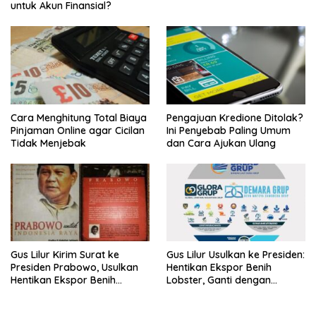
untuk Akun Finansial?
Cara Menghitung Total Biaya
Pengajuan Kredione Ditolak?
Pinjaman Online agar Cicilan
Ini Penyebab Paling Umum
Tidak Menjebak
dan Cara Ajukan Ulang
Gus Lilur Kirim Surat ke
Gus Lilur Usulkan ke Presiden:
Presiden Prabowo, Usulkan
Hentikan Ekspor Benih
Hentikan Ekspor Benih
Lobster, Ganti dengan
Lobster dan Ganti Ekspor
Ekspor Lobster 50 Gram
Lobster 50 Gram