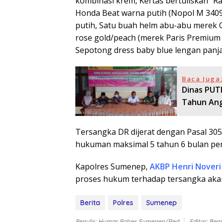
kombinasi krem, Kertas bertuliskan “Ra
Honda Beat warna putih (Nopol M 3409 
putih, Satu buah helm abu-abu merek 
rose gold/peach (merek Paris Premium
Sepotong dress baby blue lengan panjan
Baca Juga
Dinas PUT
Tahun Ang
Tersangka DR dijerat dengan Pasal 30
hukuman maksimal 5 tahun 6 bulan pen
Kapolres Sumenep,
AKBP Henri Noveri S
proses hukum terhadap tersangka akan
Berita
Polres
Sumenep
Penulis: Humas Polres Sumenep/Red
Editor: Ben