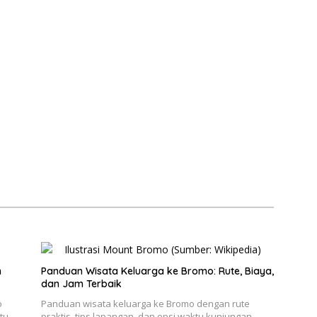
n
Panduan Wisata Keluarga ke Bromo: Rute, Biaya,
dan Jam Terbaik
o
Panduan wisata keluarga ke Bromo dengan rute
tu
praktis, tips lapangan, dan opsi waktu kunjungan