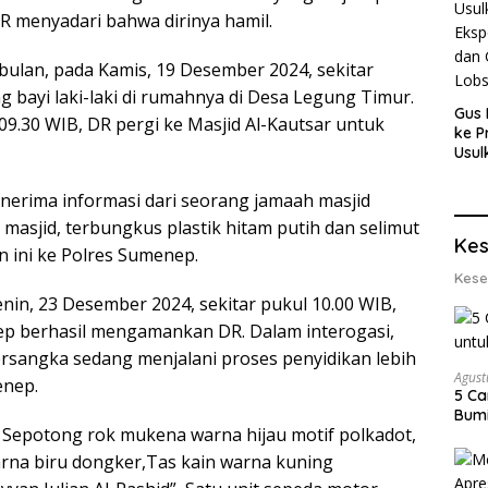
DR menyadari bahwa dirinya hamil.
ulan, pada Kamis, 19 Desember 2024, sekitar
 bayi laki-laki di rumahnya di Desa Legung Timur.
Gus 
09.30 WIB, DR pergi ke Masjid Al-Kautsar untuk
ke P
Usul
Eksp
dan 
enerima informasi dari seorang jamaah masjid
Lobs
masjid, terbungkus plastik hitam putih dan selimut
Kes
n ini ke Polres Sumenep.
Kese
enin, 23 Desember 2024, sekitar pukul 10.00 WIB,
ep berhasil mengamankan DR. Dalam interogasi,
ersangka sedang menjalani proses penyidikan lebih
Agust
enep.
5 Ca
Bumi
 Sepotong rok mukena warna hijau motif polkadot,
rna biru dongker,Tas kain warna kuning