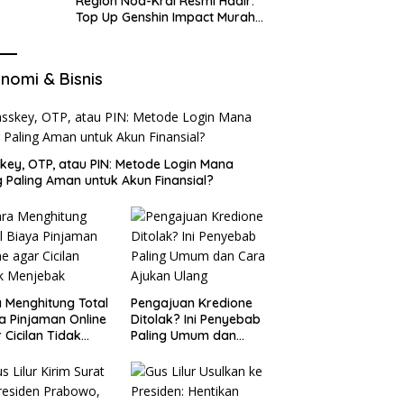
Region Nod-Krai Resmi Hadir:
Top Up Genshin Impact Murah
di VocaGame untuk Jelajah
Wilayah Baru
nomi & Bisnis
key, OTP, atau PIN: Metode Login Mana
 Paling Aman untuk Akun Finansial?
 Menghitung Total
Pengajuan Kredione
a Pinjaman Online
Ditolak? Ini Penyebab
 Cicilan Tidak
Paling Umum dan
jebak
Cara Ajukan Ulang