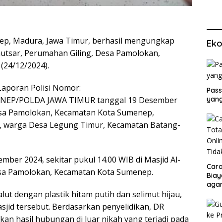
ep, Madura, Jawa Timur, berhasil mengungkap
Eko
autsar, Perumahan Giling, Desa Pamolokan,
(24/12/2024).
aporan Polisi Nomor:
Pass
yang
ENEP/POLDA JAWA TIMUR tanggal 19 Desember
Desa Pamolokan, Kecamatan Kota Sumenep,
1), warga Desa Legung Timur, Kecamatan Batang-
sember 2024, sekitar pukul 14.00 WIB di Masjid Al-
Cara
Desa Pamolokan, Kecamatan Kota Sumenep.
Biay
agar
Men
t dengan plastik hitam putih dan selimut hijau,
jid tersebut. Berdasarkan penyelidikan, DR
n hasil hubungan di luar nikah yang terjadi pada