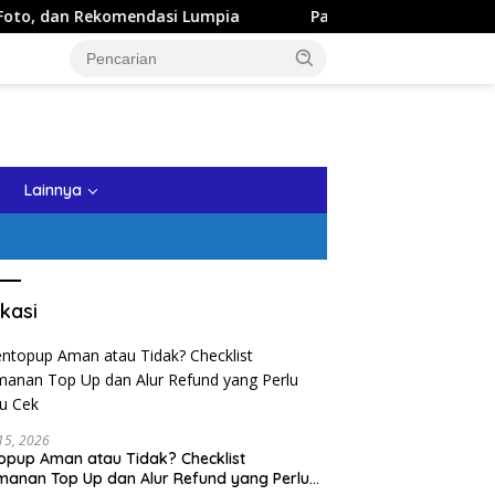
ndasi Lumpia
Panduan Wisata Keluarga ke Kota Batu: It
tutup
Lainnya
kasi
 15, 2026
opup Aman atau Tidak? Checklist
anan Top Up dan Alur Refund yang Perlu