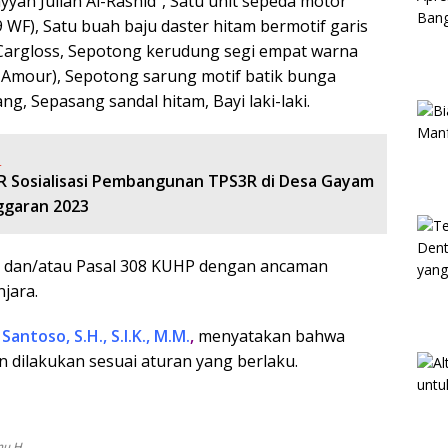
yyan Julian Al-Rashid”, Satu unit sepeda motor
WF), Satu buah baju daster hitam bermotif garis
Cargloss, Sepotong kerudung segi empat warna
 Amour), Sepotong sarung motif batik bunga
g, Sepasang sandal hitam, Bayi laki-laki.
:
R Sosialisasi Pembangunan TPS3R di Desa Gayam
garan 2023
5 dan/atau Pasal 308 KUHP dengan ancaman
jara.
antoso, S.H., S.I.K., M.M.
,
menyatakan bahwa
 dilakukan sesuai aturan yang berlaku.
ny.H