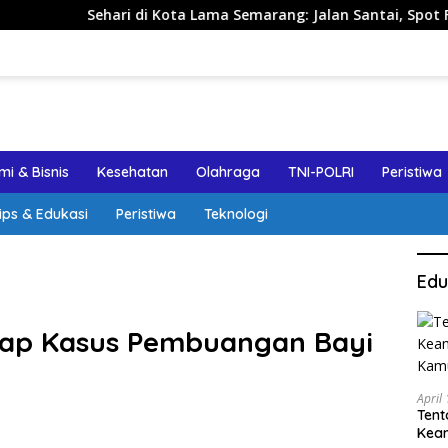
i di Kota Lama Semarang: Jalan Santai, Spot Foto, dan Rekome
i & Bisnis
Kesehatan
Olahraga
TNI-POLRI
Peristiwa
ips & Edukasi
Peristiwa
Teknologi
Edu
ap Kasus Pembuangan Bayi
April
Tent
Keam