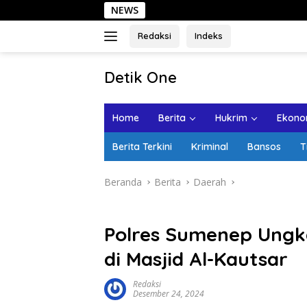
Langsung
NEWS
Sehar
ke
konten
Redaksi
Indeks
tutup
Detik One
Tajam
Ungkap
Home
Berita
Hukrim
Ekonom
Fakta
Berita Terkini
Kriminal
Bansos
T
Beranda
Berita
Daerah
Polres Sumenep Ungk
di Masjid Al-Kautsar
Redaksi
Desember 24, 2024