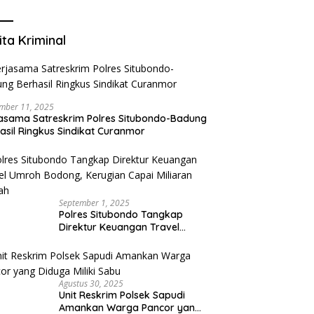
Mengurangi Risiko Merokok
ita Kriminal
mber 11, 2025
asama Satreskrim Polres Situbondo-Badung
asil Ringkus Sindikat Curanmor
September 1, 2025
Polres Situbondo Tangkap
Direktur Keuangan Travel
Umroh Bodong, Kerugian
Capai Miliaran Rupiah
Agustus 30, 2025
Unit Reskrim Polsek Sapudi
Amankan Warga Pancor yang