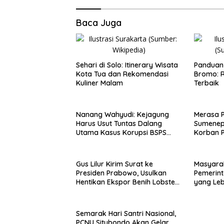
Baca Juga
Sehari di Solo: Itinerary Wisata
Panduan 
Kota Tua dan Rekomendasi
Bromo: R
Kuliner Malam
Terbaik
Nanang Wahyudi: Kejagung
Merasa 
Harus Usut Tuntas Dalang
Sumenep
Utama Kasus Korupsi BSPS
Korban P
Sumenep
Mabes Po
Gus Lilur Kirim Surat ke
Masyara
Presiden Prabowo, Usulkan
Pemerint
Hentikan Ekspor Benih Lobster
yang Le
dan Ganti Ekspor Lobster 50
Gram
Semarak Hari Santri Nasional,
PCNU Situbondo Akan Gelar