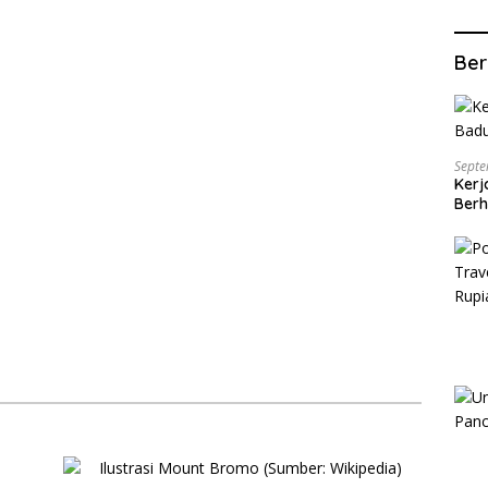
Ber
Septe
Kerj
Berh