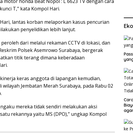
a motor honda Beat Nopol : L 6623 TV dengan cara
nci T,” kata Kompol Hari.
Hari, lantas korban melaporkan kasus pencurian
Eko
akukan penyelidikan lebih lanjut.
peroleh dari melalui rekaman CCTV di lokasi, dan
t Reskrim Polsek Asemrowo Surabaya, bergerak
Pass
atkan titik terang dimana keberadaan
yang
ari.
inerja keras anggota di lapangan kemudian,
 di wilayah Jembatan Merah Surabaya, pada Rabu 02
.
Cara
Biay
ngaku mereka tidak sendiri melakukan aksi
agar
 satu rekannya yaitu MS (DPO),” ungkap Kompol
Men