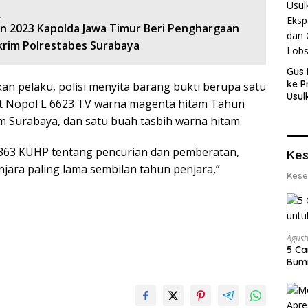
:
n 2023 Kapolda Jawa Timur Beri Penghargaan
krim Polrestabes Surabaya
Gus 
ke P
 pelaku, polisi menyita barang bukti berupa satu
Usul
t Nopol L 6623 TV warna magenta hitam Tahun
Eksp
 Surabaya, dan satu buah tasbih warna hitam.
dan 
Lobs
 363 KUHP tentang pencurian dan pemberatan,
Kes
ara paling lama sembilan tahun penjara,”
Kese
Agust
5 Ca
Bumi