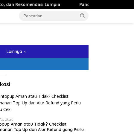
 Rekomendasi Lumpia
Panduan Wisata Keluarga ke Kota B
tutup
Lainnya
kasi
 15, 2026
opup Aman atau Tidak? Checklist
anan Top Up dan Alur Refund yang Perlu