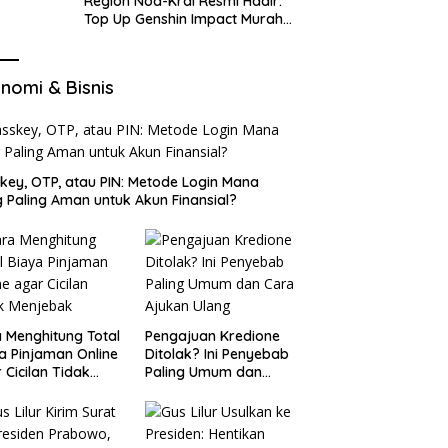
Region Nod-Krai Resmi Hadir:
Top Up Genshin Impact Murah
di VocaGame untuk Jelajah
Wilayah Baru
nomi & Bisnis
key, OTP, atau PIN: Metode Login Mana
 Paling Aman untuk Akun Finansial?
 Menghitung Total
Pengajuan Kredione
a Pinjaman Online
Ditolak? Ini Penyebab
 Cicilan Tidak
Paling Umum dan
jebak
Cara Ajukan Ulang