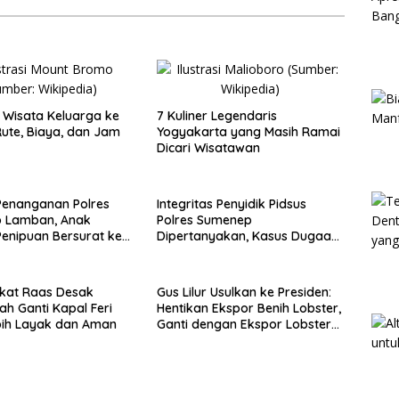
Wisata Keluarga ke
7 Kuliner Legendaris
ute, Biaya, dan Jam
Yogyakarta yang Masih Ramai
Dicari Wisatawan
Penanganan Polres
Integritas Penyidik Pidsus
 Lamban, Anak
Polres Sumenep
enipuan Bersurat ke
Dipertanyakan, Kasus Dugaan
lri
Penipuan Oknum LSM Tak
Kunjung Ada Kepastian
kat Raas Desak
Gus Lilur Usulkan ke Presiden:
ah Ganti Kapal Feri
Hentikan Ekspor Benih Lobster,
bih Layak dan Aman
Ganti dengan Ekspor Lobster
50 Gram