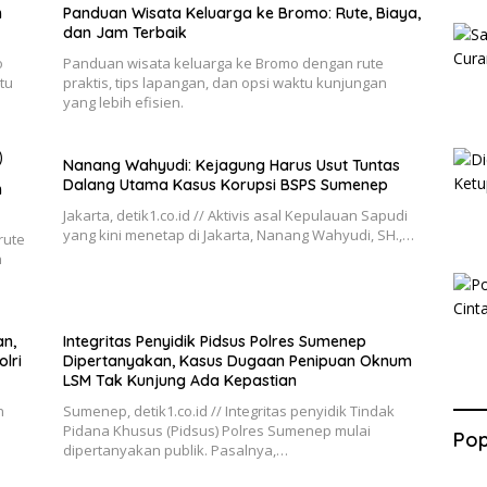
n
Panduan Wisata Keluarga ke Bromo: Rute, Biaya,
dan Jam Terbaik
o
Panduan wisata keluarga ke Bromo dengan rute
tu
praktis, tips lapangan, dan opsi waktu kunjungan
yang lebih efisien.
Nanang Wahyudi: Kejagung Harus Usut Tuntas
Dalang Utama Kasus Korupsi BSPS Sumenep
h
Jakarta, detik1.co.id // Aktivis asal Kepulauan Sapudi
yang kini menetap di Jakarta, Nanang Wahyudi, SH.,…
rute
n
n,
Integritas Penyidik Pidsus Polres Sumenep
lri
Dipertanyakan, Kasus Dugaan Penipuan Oknum
LSM Tak Kunjung Ada Kepastian
n
Sumenep, detik1.co.id // Integritas penyidik Tindak
Pidana Khusus (Pidsus) Polres Sumenep mulai
Pop
dipertanyakan publik. Pasalnya,…