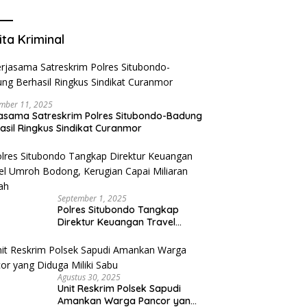
Mengurangi Risiko Merokok
ita Kriminal
mber 11, 2025
asama Satreskrim Polres Situbondo-Badung
asil Ringkus Sindikat Curanmor
September 1, 2025
Polres Situbondo Tangkap
Direktur Keuangan Travel
Umroh Bodong, Kerugian
Capai Miliaran Rupiah
Agustus 30, 2025
Unit Reskrim Polsek Sapudi
Amankan Warga Pancor yang