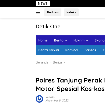
Langsung
NEWS
ke
konten
Redaksi
Indeks
tutup
Detik One
Tajam
Ungkap
Home
Berita
Hukrim
Ekonom
Fakta
Berita Terkini
Kriminal
Bansos
T
Beranda
Berita
Polres Tanjung Perak 
Motor Spesial Kos-ko
Redaksi
November 9, 2022