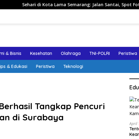
Sehari di Kota Lama Semarang: Jalan Santai, Spot Foto, dan
i & Bisnis
Kesehatan
Olahraga
TNI-POLRI
Peristiwa
ips & Edukasi
Peristiwa
Teknologi
Edu
Berhasil Tangkap Pencuri
san di Surabaya
April
Tent
Keam