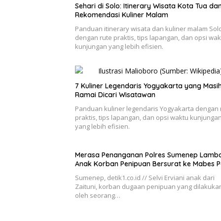
Sehari di Solo: Itinerary Wisata Kota Tua da
Rekomendasi Kuliner Malam
Panduan itinerary wisata dan kuliner malam Sol
dengan rute praktis, tips lapangan, dan opsi wak
kunjungan yang lebih efisien.
7 Kuliner Legendaris Yogyakarta yang Masi
Ramai Dicari Wisatawan
Panduan kuliner legendaris Yogyakarta dengan 
praktis, tips lapangan, dan opsi waktu kunjunga
yang lebih efisien.
Merasa Penanganan Polres Sumenep Lamba
Anak Korban Penipuan Bersurat ke Mabes Po
Sumenep, detik1.co.id // Selvi Erviani anak dari
Zaituni, korban dugaan penipuan yang dilakuka
oleh seorang…