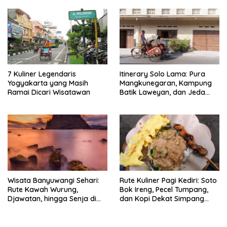
7 Kuliner Legendaris
Itinerary Solo Lama: Pura
Yogyakarta yang Masih
Mangkunegaran, Kampung
Ramai Dicari Wisatawan
Batik Laweyan, dan Jeda
Timlo-Selat Solo
Wisata Banyuwangi Sehari:
Rute Kuliner Pagi Kediri: Soto
Rute Kawah Wurung,
Bok Ireng, Pecel Tumpang,
Djawatan, hingga Senja di
dan Kopi Dekat Simpang
Pulau Merah
Lima Gumul