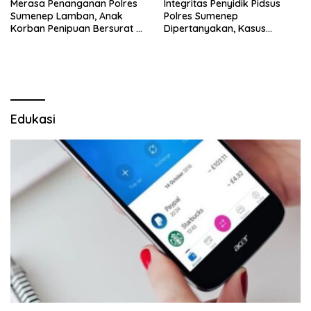
Merasa Penanganan Polres
Integritas Penyidik Pidsus
Sumenep Lamban, Anak
Polres Sumenep
Korban Penipuan Bersurat ke
Dipertanyakan, Kasus
Mabes Polri
Dugaan Penipuan Oknum
LSM Tak Kunjung Ada
Kepastian
Edukasi