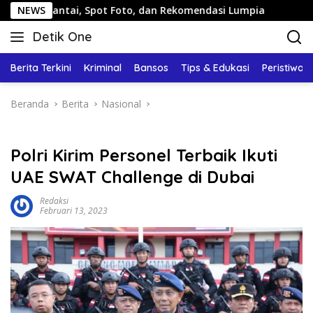
Langsung
tai, Spot Foto, dan Rekomendasi Lumpia
NEWS
Panduan Wisata
ke
Detik One
konten
Tajam
Ungkap
Berita Terkini
Kriminal
Bansos
Tips & Edukasi
Peristiwa
Fakta
Beranda
Berita
Nasional
Polri Kirim Personel Terbaik Ikuti
UAE SWAT Challenge di Dubai
Redaksi
Februari 13, 2023