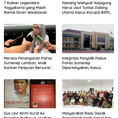
7 Kuliner Legendaris
Nanang Wahyudi: Kejagung
Yogyakarta yang Masih
Harus Usut Tuntas Dalang
Ramai Dicari Wisatawan
Utama Kasus Korupsi BSPS
Sumenep
Merasa Penanganan Polres
Integritas Penyidik Pidsus
Sumenep Lamban, Anak
Polres Sumenep
Korban Penipuan Bersurat ke
Dipertanyakan, Kasus
Mabes Polri
Dugaan Penipuan Oknum
LSM Tak Kunjung Ada
Kepastian
Gus Lilur Kirim Surat ke
Masyarakat Raas Desak