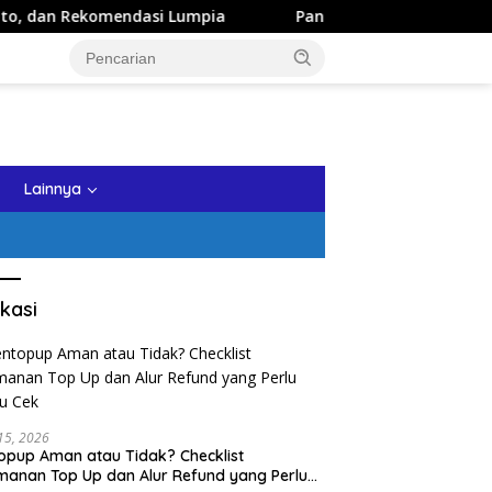
komendasi Lumpia
Panduan Wisata Keluarga ke Kota Batu:
tutup
Lainnya
kasi
 15, 2026
opup Aman atau Tidak? Checklist
anan Top Up dan Alur Refund yang Perlu