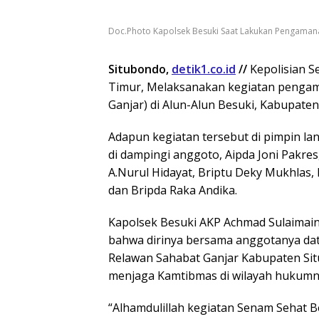
Doc.Photo Kapolsek Besuki Saat Lakukan Pengama
Situbondo,
detik1.co.id
//
Kepolisian Se
Timur, Melaksanakan kegiatan penga
Ganjar) di Alun-Alun Besuki, Kabupaten
Adapun kegiatan tersebut di pimpin l
di dampingi anggoto, Aipda Joni Pakre
A.Nurul Hidayat, Briptu Deky Mukhlas,
dan Bripda Raka Andika.
Kapolsek Besuki AKP Achmad Sulaimain
bahwa dirinya bersama anggotanya dat
Relawan Sahabat Ganjar Kabupaten S
menjaga Kamtibmas di wilayah hukumn
“Alhamdulillah kegiatan Senam Sehat 