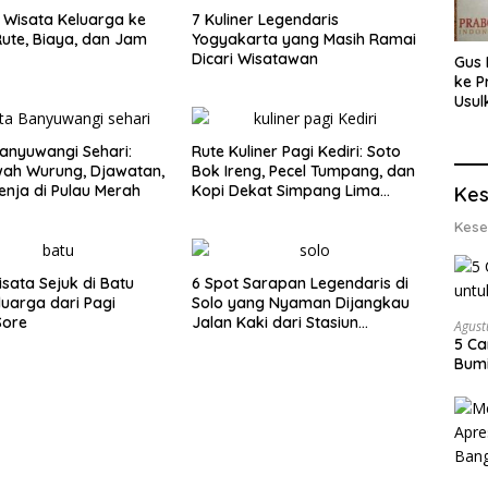
Wisata Keluarga ke
7 Kuliner Legendaris
ute, Biaya, dan Jam
Yogyakarta yang Masih Ramai
Dicari Wisatawan
Gus 
ke P
Usul
Eksp
dan 
anyuwangi Sehari:
Rute Kuliner Pagi Kediri: Soto
Lobs
wah Wurung, Djawatan,
Bok Ireng, Pecel Tumpang, dan
enja di Pulau Merah
Kopi Dekat Simpang Lima
Kes
Gumul
Kese
isata Sejuk di Batu
6 Spot Sarapan Legendaris di
luarga dari Pagi
Solo yang Nyaman Dijangkau
Sore
Jalan Kaki dari Stasiun
Agust
Balapan
5 Ca
Bumi