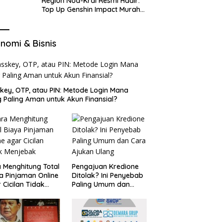
Region Nod-Krai Resmi Hadir:
Top Up Genshin Impact Murah
di VocaGame untuk Jelajah
Wilayah Baru
nomi & Bisnis
key, OTP, atau PIN: Metode Login Mana
 Paling Aman untuk Akun Finansial?
 Menghitung Total
Pengajuan Kredione
a Pinjaman Online
Ditolak? Ini Penyebab
 Cicilan Tidak
Paling Umum dan
jebak
Cara Ajukan Ulang