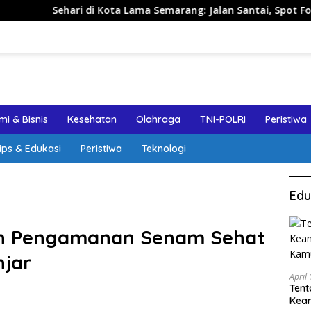
hari di Kota Lama Semarang: Jalan Santai, Spot Foto, dan Re
i & Bisnis
Kesehatan
Olahraga
TNI-POLRI
Peristiwa
ips & Edukasi
Peristiwa
Teknologi
Edu
an Pengamanan Senam Sehat
jar
April
Tent
Keam