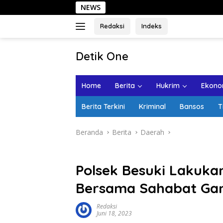
Langsung
NEWS
Se
ke
konten
Redaksi
Indeks
tutup
Detik One
Tajam
Ungkap
Home
Berita
Hukrim
Ekonom
Fakta
Berita Terkini
Kriminal
Bansos
T
Beranda
Berita
Daerah
Polsek Besuki Lakuk
Bersama Sahabat Gan
Redaksi
Juni 18, 2023