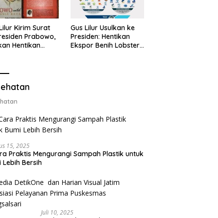
Lilur Kirim Surat
Gus Lilur Usulkan ke
residen Prabowo,
Presiden: Hentikan
kan Hentikan
Ekspor Benih Lobster,
or Benih Lobster
Ganti dengan Ekspor
Ganti Ekspor
Lobster 50 Gram
ter 50 Gram
ehatan
hatan
us 15, 2025
ra Praktis Mengurangi Sampah Plastik untuk
 Lebih Bersih
Juli 10, 2025