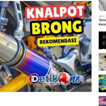
April
Tent
Keam
Kam