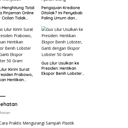
 Menghitung Total
Pengajuan Kredione
a Pinjaman Online
Ditolak? Ini Penyebab
 Cicilan Tidak
Paling Umum dan
jebak
Cara Ajukan Ulang
Gus Lilur Usulkan ke
Presiden: Hentikan
Lilur Kirim Surat
Ekspor Benih Lobster,
residen Prabowo,
Ganti dengan Ekspor
kan Hentikan
Lobster 50 Gram
or Benih Lobster
Ganti Ekspor
ter 50 Gram
ehatan
hatan