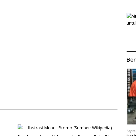
Ber
Septe