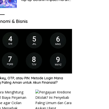
di VocaGame untuk Jelajah
Wilayah Baru
nomi & Bisnis
key, OTP, atau PIN: Metode Login Mana
 Paling Aman untuk Akun Finansial?