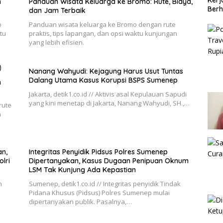
Kerj
n
Panduan Wisata Keluarga ke Bromo: Rute, Biaya,
Berh
dan Jam Terbaik
o
Panduan wisata keluarga ke Bromo dengan rute
tu
praktis, tips lapangan, dan opsi waktu kunjungan
yang lebih efisien.
Nanang Wahyudi: Kejagung Harus Usut Tuntas
Dalang Utama Kasus Korupsi BSPS Sumenep
h
Jakarta, detik1.co.id // Aktivis asal Kepulauan Sapudi
yang kini menetap di Jakarta, Nanang Wahyudi, SH.,…
rute
n
n,
Integritas Penyidik Pidsus Polres Sumenep
lri
Dipertanyakan, Kasus Dugaan Penipuan Oknum
LSM Tak Kunjung Ada Kepastian
n
Sumenep, detik1.co.id // Integritas penyidik Tindak
Pidana Khusus (Pidsus) Polres Sumenep mulai
dipertanyakan publik. Pasalnya,…