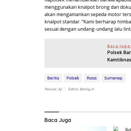
menggunakan knalpot brong dan dokum
akan mengamankan sepeda motor ter
knalpot standar. “Kami berharap himbau
sesuai dengan undang-undang lalu linta
Baca Juga
Polsek Ba
Kamtibnas
Berita
Polsek
Raas
Sumenep
Penulis: Aji
Editor: Benny.H
Baca Juga