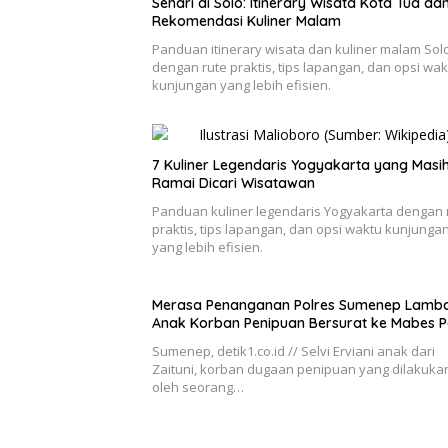
Sehari di Solo: Itinerary Wisata Kota Tua da
Rekomendasi Kuliner Malam
Panduan itinerary wisata dan kuliner malam Sol
dengan rute praktis, tips lapangan, dan opsi wak
kunjungan yang lebih efisien.
7 Kuliner Legendaris Yogyakarta yang Masi
Ramai Dicari Wisatawan
Panduan kuliner legendaris Yogyakarta dengan 
praktis, tips lapangan, dan opsi waktu kunjunga
yang lebih efisien.
Merasa Penanganan Polres Sumenep Lamba
Anak Korban Penipuan Bersurat ke Mabes Po
Sumenep, detik1.co.id // Selvi Erviani anak dari
Zaituni, korban dugaan penipuan yang dilakuka
oleh seorang…