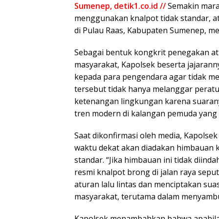
Sumenep, detik1.co.id //
Semakin mara
menggunakan knalpot tidak standar, at
di Pulau Raas, Kabupaten Sumenep, me
Sebagai bentuk kongkrit penegakan a
masyarakat, Kapolsek beserta jajaran
kepada para pengendara agar tidak m
tersebut tidak hanya melanggar peratu
ketenangan lingkungan karena suarany
tren modern di kalangan pemuda yang
Saat dikonfirmasi oleh media, Kapols
waktu dekat akan diadakan himbauan 
standar. “Jika himbauan ini tidak diin
resmi knalpot brong di jalan raya sep
aturan lalu lintas dan menciptakan sua
masyarakat, terutama dalam menyambut
Kapolsek menambahkan bahwa apabila 