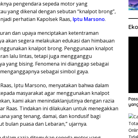
knya pengendara sepeda motor yang
au yang dikenal dengan sebutan “knalpot brong”,
njadi perhatian Kapolsek Raas,
Iptu Marsono
.
Eko
turan dan upaya menciptakan ketentraman
nya akan segera melakukan edukasi dan himbauan
enggunakan knalpot brong. Penggunaan knalpot
ran lalu lintas, tetapi juga mengganggu
a yang bising. Fenomena ini dianggap sebagai
 menganggapnya sebagai simbol gaya.
ek Raas, Iptu Marsono, menyatakan bahwa dalam
kepada masyarakat agar menggunakan knalpot
Pass
dahkan, kami akan menindaklanjutinya dengan razia
yang
utar Raas. Tindakan ini dilakukan untuk menegakkan
sana yang tenang, damai, dan kondusif bagi
 bulan puasa dan Lebaran,” ujarnya.
dalam razia ditemukan sepeda motor yang