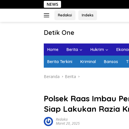
Langsung
NEWS
ke
konten
Redaksi
Indeks
tutup
Detik One
Tajam
Ungkap
Home
Berita
Hukrim
Ekonom
Fakta
Berita Terkini
Kriminal
Bansos
T
Beranda
Berita
Polsek Raas Imbau P
Siap Lakukan Razia K
Redaksi
Maret 20, 2025