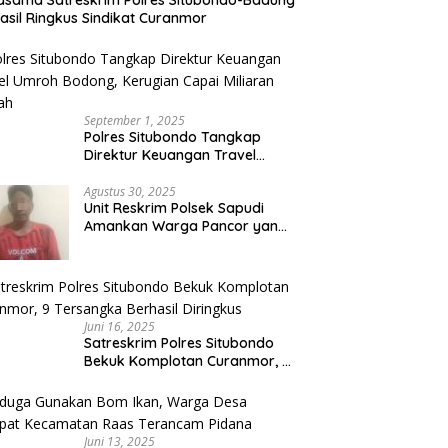
asama Satreskrim Polres Situbondo-Badung
asil Ringkus Sindikat Curanmor
September 1, 2025
Polres Situbondo Tangkap
Direktur Keuangan Travel
Umroh Bodong, Kerugian
Capai Miliaran Rupiah
Agustus 30, 2025
Unit Reskrim Polsek Sapudi
Amankan Warga Pancor yang
Diduga Miliki Sabu
Juni 16, 2025
Satreskrim Polres Situbondo
Bekuk Komplotan Curanmor, 9
Tersangka Berhasil Diringkus
Juni 13, 2025