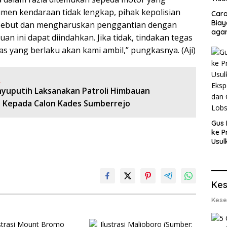
en kendaraan tidak lengkap, pihak kepolisian
Cara
Biay
sebut dan mengharuskan penggantian dengan
agar
an ini dapat diindahkan. Jika tidak, tindakan tegas
Men
s yang berlaku akan kami ambil,” pungkasnya. (Aji)
:
nyuputih Laksanakan Patroli Himbauan
 Kepada Calon Kades Sumberrejo
Gus 
ke P
Usul
Eksp
dan 
Lobs
Kes
Kese