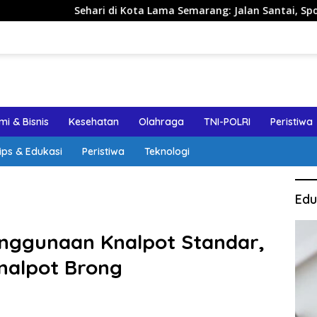
Sehari di Kota Lama Semarang: Jalan Santai, Spot Foto, dan R
i & Bisnis
Kesehatan
Olahraga
TNI-POLRI
Peristiwa
ips & Edukasi
Peristiwa
Teknologi
Edu
enggunaan Knalpot Standar,
nalpot Brong