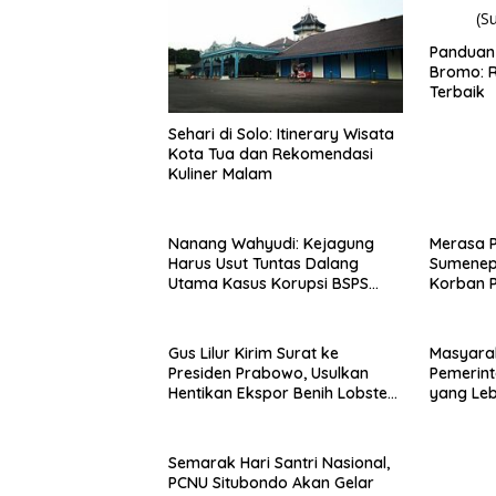
Panduan 
Bromo: R
Terbaik
Sehari di Solo: Itinerary Wisata
Kota Tua dan Rekomendasi
Kuliner Malam
Nanang Wahyudi: Kejagung
Merasa 
Harus Usut Tuntas Dalang
Sumenep
Utama Kasus Korupsi BSPS
Korban P
Sumenep
Mabes Po
Gus Lilur Kirim Surat ke
Masyara
Presiden Prabowo, Usulkan
Pemerint
Hentikan Ekspor Benih Lobster
yang Le
dan Ganti Ekspor Lobster 50
Gram
Semarak Hari Santri Nasional,
PCNU Situbondo Akan Gelar