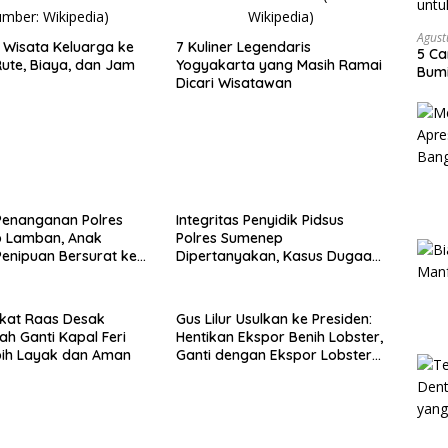
Agust
Wisata Keluarga ke
7 Kuliner Legendaris
5 Ca
ute, Biaya, dan Jam
Yogyakarta yang Masih Ramai
Bumi
Dicari Wisatawan
Penanganan Polres
Integritas Penyidik Pidsus
 Lamban, Anak
Polres Sumenep
enipuan Bersurat ke
Dipertanyakan, Kasus Dugaan
lri
Penipuan Oknum LSM Tak
Kunjung Ada Kepastian
kat Raas Desak
Gus Lilur Usulkan ke Presiden:
ah Ganti Kapal Feri
Hentikan Ekspor Benih Lobster,
bih Layak dan Aman
Ganti dengan Ekspor Lobster
50 Gram