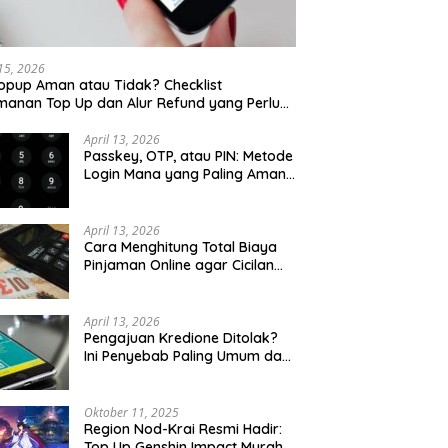
 15, 2026
opup Aman atau Tidak? Checklist
anan Top Up dan Alur Refund yang Perlu
u Cek
April 13, 2026
Passkey, OTP, atau PIN: Metode
Login Mana yang Paling Aman
untuk Akun Finansial?
April 13, 2026
Cara Menghitung Total Biaya
Pinjaman Online agar Cicilan
Tidak Menjebak
April 13, 2026
Pengajuan Kredione Ditolak?
Ini Penyebab Paling Umum dan
Cara Ajukan Ulang
Oktober 11, 2025
Region Nod-Krai Resmi Hadir:
Top Up Genshin Impact Murah