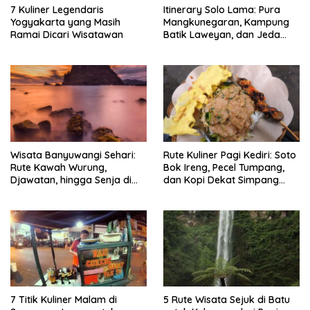
7 Kuliner Legendaris
Itinerary Solo Lama: Pura
Yogyakarta yang Masih
Mangkunegaran, Kampung
Ramai Dicari Wisatawan
Batik Laweyan, dan Jeda
Timlo-Selat Solo
Wisata Banyuwangi Sehari:
Rute Kuliner Pagi Kediri: Soto
Rute Kawah Wurung,
Bok Ireng, Pecel Tumpang,
Djawatan, hingga Senja di
dan Kopi Dekat Simpang
Pulau Merah
Lima Gumul
7 Titik Kuliner Malam di
5 Rute Wisata Sejuk di Batu