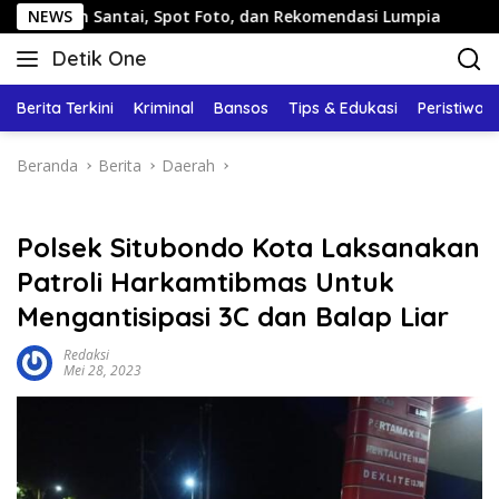
Langsung
antai, Spot Foto, dan Rekomendasi Lumpia
NEWS
Panduan Wis
ke
Detik One
konten
Tajam
Ungkap
Berita Terkini
Kriminal
Bansos
Tips & Edukasi
Peristiwa
Fakta
Beranda
Berita
Daerah
Polsek Situbondo Kota Laksanakan
Patroli Harkamtibmas Untuk
Mengantisipasi 3C dan Balap Liar
Redaksi
Mei 28, 2023