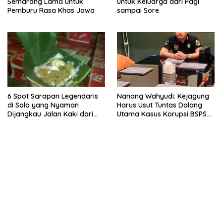
Semarang Lama untuk
untuk Keluarga dari Pagi
Pemburu Rasa Khas Jawa
sampai Sore
6 Spot Sarapan Legendaris
Nanang Wahyudi: Kejagung
di Solo yang Nyaman
Harus Usut Tuntas Dalang
Dijangkau Jalan Kaki dari
Utama Kasus Korupsi BSPS
Stasiun Balapan
Sumenep