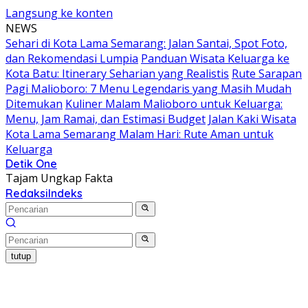
Langsung ke konten
NEWS
Sehari di Kota Lama Semarang: Jalan Santai, Spot Foto,
dan Rekomendasi Lumpia
Panduan Wisata Keluarga ke
Kota Batu: Itinerary Seharian yang Realistis
Rute Sarapan
Pagi Malioboro: 7 Menu Legendaris yang Masih Mudah
Ditemukan
Kuliner Malam Malioboro untuk Keluarga:
Menu, Jam Ramai, dan Estimasi Budget
Jalan Kaki Wisata
Kota Lama Semarang Malam Hari: Rute Aman untuk
Keluarga
Detik One
Tajam Ungkap Fakta
Redaksi
Indeks
tutup