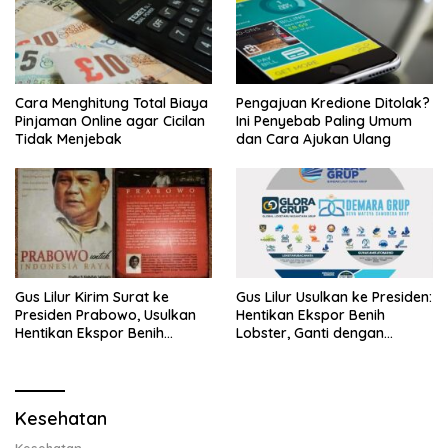
Cara Menghitung Total Biaya
Pengajuan Kredione Ditolak?
Pinjaman Online agar Cicilan
Ini Penyebab Paling Umum
Tidak Menjebak
dan Cara Ajukan Ulang
Gus Lilur Kirim Surat ke
Gus Lilur Usulkan ke Presiden:
Presiden Prabowo, Usulkan
Hentikan Ekspor Benih
Hentikan Ekspor Benih
Lobster, Ganti dengan
Lobster dan Ganti Ekspor
Ekspor Lobster 50 Gram
Lobster 50 Gram
Kesehatan