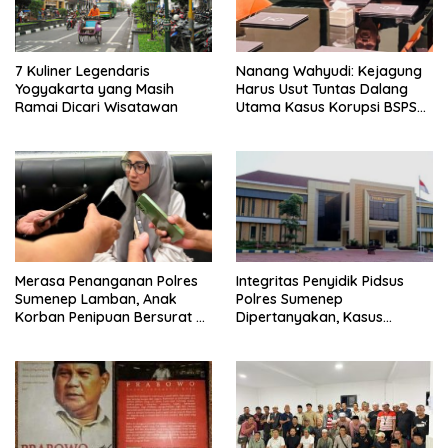
7 Kuliner Legendaris
Nanang Wahyudi: Kejagung
Yogyakarta yang Masih
Harus Usut Tuntas Dalang
Ramai Dicari Wisatawan
Utama Kasus Korupsi BSPS
Sumenep
Merasa Penanganan Polres
Integritas Penyidik Pidsus
Sumenep Lamban, Anak
Polres Sumenep
Korban Penipuan Bersurat ke
Dipertanyakan, Kasus
Mabes Polri
Dugaan Penipuan Oknum
LSM Tak Kunjung Ada
Kepastian