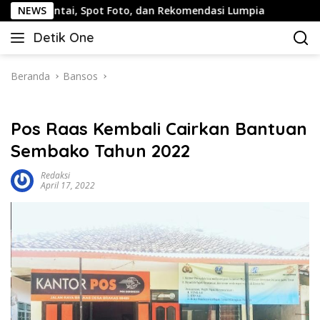
Langsung
i, Spot Foto, dan Rekomendasi Lumpia
NEWS
Panduan Wisata K
ke
Detik One
konten
Tajam
Ungkap
Fakta
Beranda
Bansos
Pos Raas Kembali Cairkan Bantuan
Sembako Tahun 2022
Redaksi
April 17, 2022