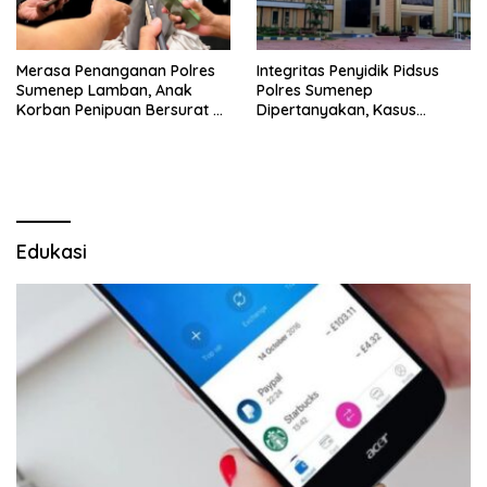
Merasa Penanganan Polres
Integritas Penyidik Pidsus
Sumenep Lamban, Anak
Polres Sumenep
Korban Penipuan Bersurat ke
Dipertanyakan, Kasus
Mabes Polri
Dugaan Penipuan Oknum
LSM Tak Kunjung Ada
Kepastian
Edukasi