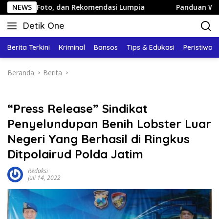
Langsung
, dan Rekomendasi Lumpia
NEWS
Panduan Wisata Keluarga ke K
ke
Detik One
konten
Tajam
Ungkap
Berita Terkini
Kriminal
Bansos
Tips & Edukasi
Peristiwa
Fakta
Beranda
Berita
“Press Release” Sindikat
Penyelundupan Benih Lobster Luar
Negeri Yang Berhasil di Ringkus
Ditpolairud Polda Jatim
Redaksi
Juli 14, 2022