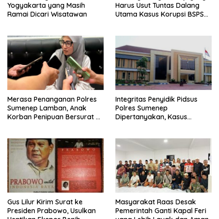
Yogyakarta yang Masih
Harus Usut Tuntas Dalang
Ramai Dicari Wisatawan
Utama Kasus Korupsi BSPS
Sumenep
Merasa Penanganan Polres
Integritas Penyidik Pidsus
Sumenep Lamban, Anak
Polres Sumenep
Korban Penipuan Bersurat ke
Dipertanyakan, Kasus
Mabes Polri
Dugaan Penipuan Oknum
LSM Tak Kunjung Ada
Kepastian
Gus Lilur Kirim Surat ke
Masyarakat Raas Desak
Presiden Prabowo, Usulkan
Pemerintah Ganti Kapal Feri