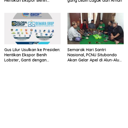
Hentikan Ekspor Benih
yang Lebih Layak dan Aman
Lobster dan Ganti Ekspor
Lobster 50 Gram
Gus Lilur Usulkan ke Presiden:
Semarak Hari Santri
Hentikan Ekspor Benih
Nasional, PCNU Situbondo
Lobster, Ganti dengan
Akan Gelar Apel di Alun-Alun
Ekspor Lobster 50 Gram
Besuki