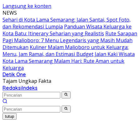
Langsung ke konten
NEWS
Sehari di Kota Lama Semarang: Jalan Santai, Spot Foto,
dan Rekomendasi Lumpia
Panduan Wisata Keluarga ke
Kota Batu: Itinerary Seharian yang Realistis
Rute Sarapan
Pagi Malioboro: 7 Menu Legendaris yang Masih Mudah
Ditemukan
Kuliner Malam Malioboro untuk Keluarga:
Menu, Jam Ramai, dan Estimasi Budget
Jalan Kaki Wisata
Kota Lama Semarang Malam Hari: Rute Aman untuk
Keluarga
Detik One
Tajam Ungkap Fakta
Redaksi
Indeks
tutup