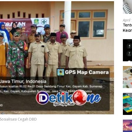
April
Tent
Keam
Kam
osialisasi Cegah DBD