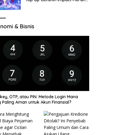
di VocaGame untuk Jelajah
Wilayah Baru
nomi & Bisnis
key, OTP, atau PIN: Metode Login Mana
 Paling Aman untuk Akun Finansial?