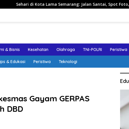
di Kota Lama Semarang: Jalan Santai, Spot Foto, dan Rekomend
i & Bisnis
Kesehatan
Olahraga
TNI-POLRI
Peristiwa
ips & Edukasi
Peristiwa
Teknologi
Edu
skesmas Gayam GERPAS
h DBD