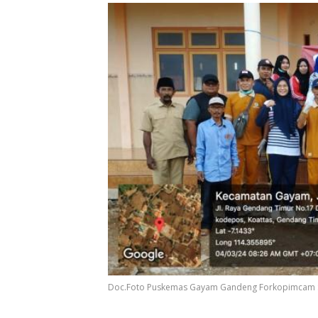
Doc.Foto Puskemas Gayam Gandeng Forkopimcam S