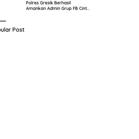
Polres Gresik Berhasil
Amankan Admin Grup FB Cinta
Sedarah di Denpasar Bali
ular Post