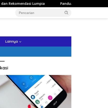
asi Lumpia
Panduan Wisata Keluarga ke Kota Batu: Itine
tutup
Lainnya
kasi