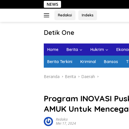
Langsung
NEWS
Sehari 
ke
konten
Redaksi
Indeks
tutup
Detik One
Tajam
Ungkap
Home
Berita
Hukrim
Ekonom
Fakta
Berita Terkini
Kriminal
Bansos
T
Beranda
Berita
Daerah
Program INOVASI Pu
AMUK Untuk Mencega
Redaksi
Mei 17, 2024