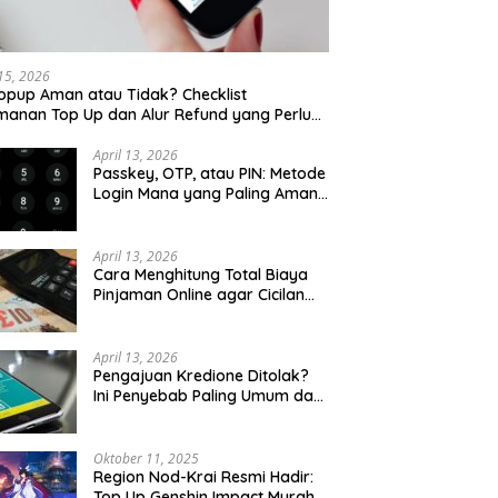
 15, 2026
opup Aman atau Tidak? Checklist
anan Top Up dan Alur Refund yang Perlu
u Cek
April 13, 2026
Passkey, OTP, atau PIN: Metode
Login Mana yang Paling Aman
untuk Akun Finansial?
April 13, 2026
Cara Menghitung Total Biaya
Pinjaman Online agar Cicilan
Tidak Menjebak
April 13, 2026
Pengajuan Kredione Ditolak?
Ini Penyebab Paling Umum dan
Cara Ajukan Ulang
Oktober 11, 2025
Region Nod-Krai Resmi Hadir:
Top Up Genshin Impact Murah