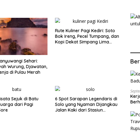
Rute Kuliner Pagi Kediri: Soto
Bok Ireng, Pecel Tumpang, dan
Kopi Dekat Simpang Lima
Gumul
Ber
anyuwangi Sehari:
wah Wurung, Djawatan,
enja di Pulau Merah
Septe
Kerj
isata Sejuk di Batu
6 Spot Sarapan Legendaris di
Berh
luarga dari Pagi
Solo yang Nyaman Dijangkau
Sore
Jalan Kaki dari Stasiun
Balapan