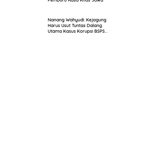
Pemburu Rasa Khas Jawa
Nanang Wahyudi: Kejagung
Harus Usut Tuntas Dalang
Utama Kasus Korupsi BSPS
Sumenep