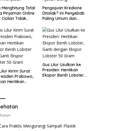
 Menghitung Total
Pengajuan Kredione
a Pinjaman Online
Ditolak? Ini Penyebab
 Cicilan Tidak
Paling Umum dan
jebak
Cara Ajukan Ulang
Gus Lilur Usulkan ke
Presiden: Hentikan
Lilur Kirim Surat
Ekspor Benih Lobster,
residen Prabowo,
Ganti dengan Ekspor
kan Hentikan
Lobster 50 Gram
or Benih Lobster
Ganti Ekspor
ter 50 Gram
ehatan
hatan