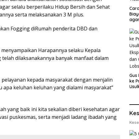
gar selalu berperilaku Hidup Bersih dan Sehat
Cara
Biay
nnya serta melaksanakan 3 M plus.
agar
Men
akan Fogging diRumah penderita DBD dan
a menyampaikan Harapannya selaku Kepala
 telah dilaksanakannya banyak manfaat dalam
Gus 
 pelayanan kepada masyarakat dengan menjalin
ke P
Usul
 apa keluhan keluhan yang dialami masyarakat”
Eksp
dan 
Lobs
h yang baik ini kita sekalian diberi kesehatan agar
Kes
asi puskesmas, serta menjadi ladang ibadah yang
Kese