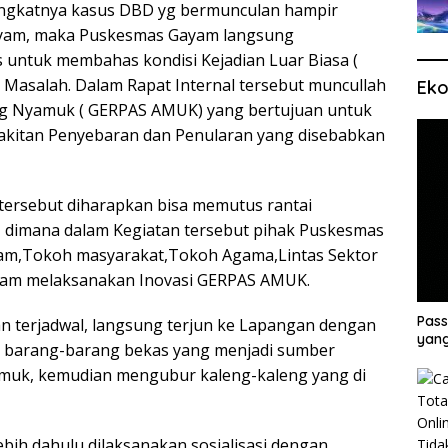
gkatnya kasus DBD yg bermunculan hampir
ayam, maka Puskesmas Gayam langsung
untuk membahas kondisi Kejadian Luar Biasa (
 Masalah. Dalam Rapat Internal tersebut muncullah
Eko
g Nyamuk ( GERPAS AMUK) yang bertujuan untuk
akitan Penyebaran dan Penularan yang disebabkan
ersebut diharapkan bisa memutus rantai
 dimana dalam Kegiatan tersebut pihak Puskesmas
m,Tokoh masyarakat,Tokoh Agama,Lintas Sektor
lam melaksanakan Inovasi GERPAS AMUK.
Pass
 terjadwal, langsung terjun ke Lapangan dengan
yang
barang-barang bekas yang menjadi sumber
muk, kemudian mengubur kaleng-kaleng yang di
ebih dahulu dilaksanakan sosialisasi dengan