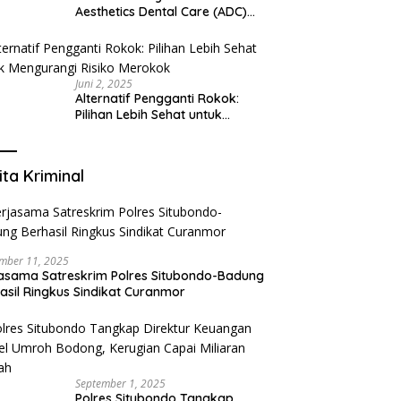
Aesthetics Dental Care (ADC)
Tangerang: Klinik Gigi Modern
yang Mengerti Kebutuhanmu
Juni 2, 2025
Alternatif Pengganti Rokok:
Pilihan Lebih Sehat untuk
Mengurangi Risiko Merokok
ita Kriminal
mber 11, 2025
asama Satreskrim Polres Situbondo-Badung
asil Ringkus Sindikat Curanmor
September 1, 2025
Polres Situbondo Tangkap