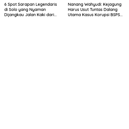
6 Spot Sarapan Legendaris
Nanang Wahyudi: Kejagung
di Solo yang Nyaman
Harus Usut Tuntas Dalang
Dijangkau Jalan Kaki dari
Utama Kasus Korupsi BSPS
Stasiun Balapan
Sumenep