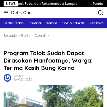
Langsung
t Foto, dan Rekomendasi Lumpia
NEWS
Panduan Wisata Keluarg
ke
Detik One
konten
Tajam
Ungkap
Berita Terkini
Kriminal
Bansos
Tips & Edukasi
Peristiwa
Fakta
Beranda
Berita
Daerah
Program Tolob Sudah Dapat
Dirasakan Manfaatnya, Warga:
Terima Kasih Bung Karna
Redaksi
April 22, 2022