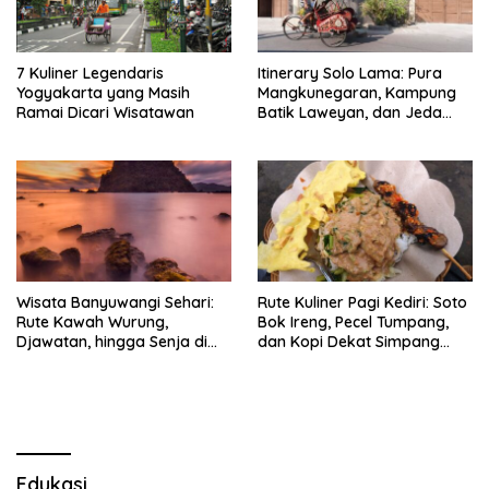
7 Kuliner Legendaris
Itinerary Solo Lama: Pura
Yogyakarta yang Masih
Mangkunegaran, Kampung
Ramai Dicari Wisatawan
Batik Laweyan, dan Jeda
Timlo-Selat Solo
Wisata Banyuwangi Sehari:
Rute Kuliner Pagi Kediri: Soto
Rute Kawah Wurung,
Bok Ireng, Pecel Tumpang,
Djawatan, hingga Senja di
dan Kopi Dekat Simpang
Pulau Merah
Lima Gumul
Edukasi