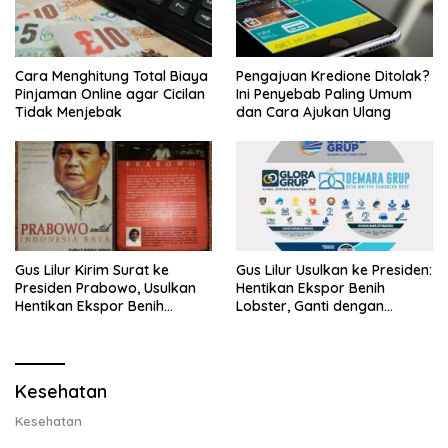
Cara Menghitung Total Biaya
Pengajuan Kredione Ditolak?
Pinjaman Online agar Cicilan
Ini Penyebab Paling Umum
Tidak Menjebak
dan Cara Ajukan Ulang
Gus Lilur Kirim Surat ke
Gus Lilur Usulkan ke Presiden:
Presiden Prabowo, Usulkan
Hentikan Ekspor Benih
Hentikan Ekspor Benih
Lobster, Ganti dengan
Lobster dan Ganti Ekspor
Ekspor Lobster 50 Gram
Lobster 50 Gram
Kesehatan
Kesehatan