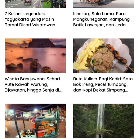
7 Kuliner Legendaris
Itinerary Solo Lama: Pura
Yogyakarta yang Masih
Mangkunegaran, Kampung
Ramai Dicari Wisatawan
Batik Laweyan, dan Jeda
Timlo-Selat Solo
Wisata Banyuwangi Sehari:
Rute Kuliner Pagi Kediri: Soto
Rute Kawah Wurung,
Bok Ireng, Pecel Tumpang,
Djawatan, hingga Senja di
dan Kopi Dekat Simpang
Pulau Merah
Lima Gumul