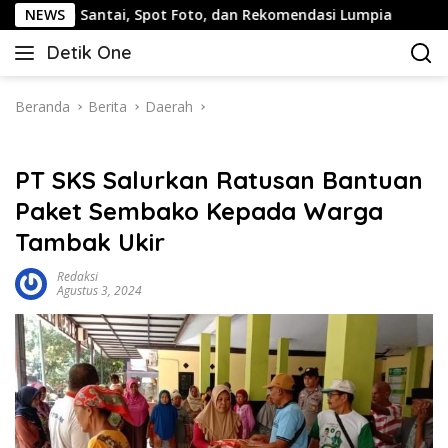
Langsung
tai, Spot Foto, dan Rekomendasi Lumpia
NEWS
Panduan Wisat
ke
Detik One
konten
Tajam
Ungkap
Fakta
Beranda
Berita
Daerah
PT SKS Salurkan Ratusan Bantuan
Paket Sembako Kepada Warga
Tambak Ukir
Redaksi
Agustus 3, 2024