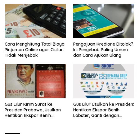
Cara Menghitung Total Biaya
Pengajuan Kredione Ditolak?
Pinjaman Online agar Cicilan
Ini Penyebab Paling Umum
Tidak Menjebak
dan Cara Ajukan Ulang
Gus Lilur Kirim Surat ke
Gus Lilur Usulkan ke Presiden:
Presiden Prabowo, Usulkan
Hentikan Ekspor Benih
Hentikan Ekspor Benih
Lobster, Ganti dengan
Lobster dan Ganti Ekspor
Ekspor Lobster 50 Gram
Lobster 50 Gram