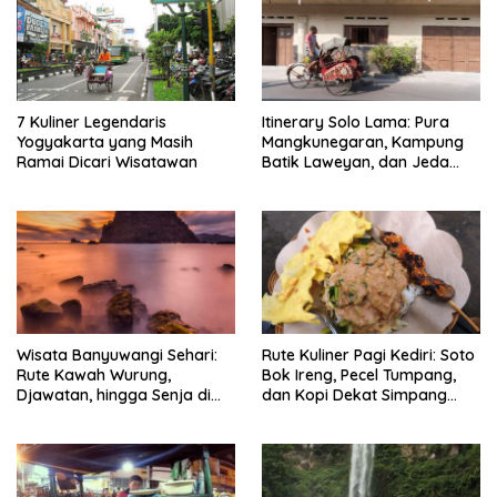
7 Kuliner Legendaris
Itinerary Solo Lama: Pura
Yogyakarta yang Masih
Mangkunegaran, Kampung
Ramai Dicari Wisatawan
Batik Laweyan, dan Jeda
Timlo-Selat Solo
Wisata Banyuwangi Sehari:
Rute Kuliner Pagi Kediri: Soto
Rute Kawah Wurung,
Bok Ireng, Pecel Tumpang,
Djawatan, hingga Senja di
dan Kopi Dekat Simpang
Pulau Merah
Lima Gumul