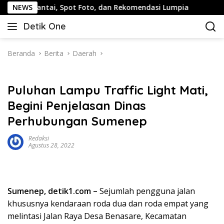
Langsung
ai, Spot Foto, dan Rekomendasi Lumpia
NEWS
Panduan Wisata
ke
Detik One
konten
Tajam
Ungkap
Fakta
Beranda
Berita
Daerah
Puluhan Lampu Traffic Light Mati,
Begini Penjelasan Dinas
Perhubungan Sumenep
Redaksi
Agustus 28, 2022
Sumenep, detik1.com –
Sejumlah pengguna jalan
khususnya kendaraan roda dua dan roda empat yang
melintasi Jalan Raya Desa Benasare, Kecamatan