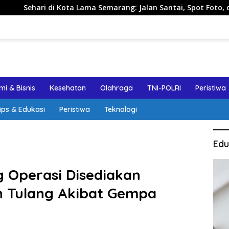
ta Lama Semarang: Jalan Santai, Spot Foto, dan Rekomendasi 
i & Bisnis
Kesehatan
Olahraga
TNI-POLRI
Peristiwa
ips & Edukasi
Peristiwa
Teknologi
Edu
 Operasi Disediakan
h Tulang Akibat Gempa