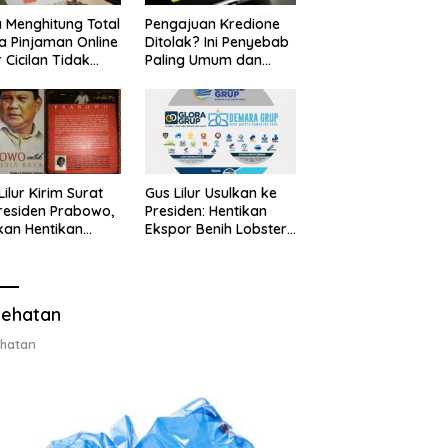
 Menghitung Total
Pengajuan Kredione
a Pinjaman Online
Ditolak? Ini Penyebab
 Cicilan Tidak
Paling Umum dan
jebak
Cara Ajukan Ulang
Lilur Kirim Surat
Gus Lilur Usulkan ke
residen Prabowo,
Presiden: Hentikan
kan Hentikan
Ekspor Benih Lobster,
or Benih Lobster
Ganti dengan Ekspor
Ganti Ekspor
Lobster 50 Gram
ter 50 Gram
ehatan
hatan