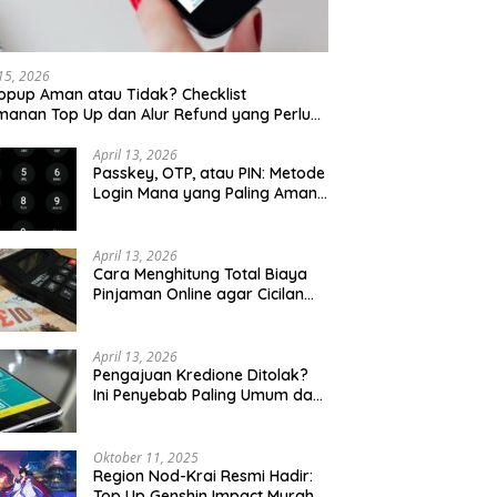
 15, 2026
opup Aman atau Tidak? Checklist
anan Top Up dan Alur Refund yang Perlu
u Cek
April 13, 2026
Passkey, OTP, atau PIN: Metode
Login Mana yang Paling Aman
untuk Akun Finansial?
April 13, 2026
Cara Menghitung Total Biaya
Pinjaman Online agar Cicilan
Tidak Menjebak
April 13, 2026
Pengajuan Kredione Ditolak?
Ini Penyebab Paling Umum dan
Cara Ajukan Ulang
Oktober 11, 2025
Region Nod-Krai Resmi Hadir:
Top Up Genshin Impact Murah