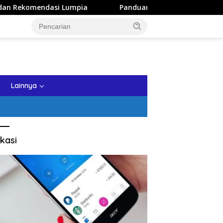
Lumpia
Panduan Wisata Keluarga ke Kota Batu: Itinerary
tutup
Lainnya
kasi