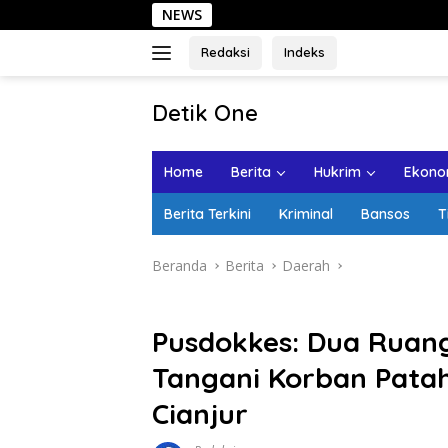
Langsung
NEWS
Sehari di Ko
ke
konten
Redaksi
Indeks
tutup
Detik One
Tajam
Ungkap
Home
Berita
Hukrim
Ekonom
Fakta
Berita Terkini
Kriminal
Bansos
T
Beranda
Berita
Daerah
Pusdokkes: Dua Ruang
Tangani Korban Pata
Cianjur