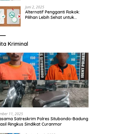
yang Mengerti Kebutuhanmu
Juni 2, 2025
Alternatif Pengganti Rokok:
Pilihan Lebih Sehat untuk
Mengurangi Risiko Merokok
ita Kriminal
mber 11, 2025
asama Satreskrim Polres Situbondo-Badung
asil Ringkus Sindikat Curanmor