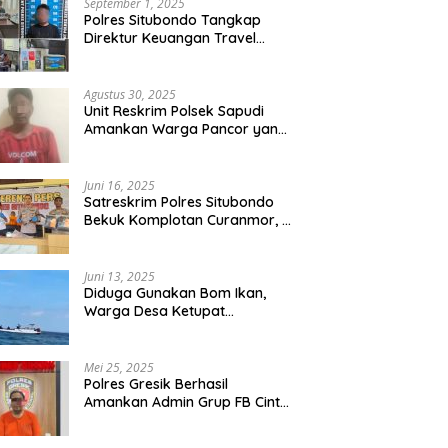
September 1, 2025
Polres Situbondo Tangkap
Direktur Keuangan Travel
Umroh Bodong, Kerugian
Capai Miliaran Rupiah
Agustus 30, 2025
Unit Reskrim Polsek Sapudi
Amankan Warga Pancor yang
Diduga Miliki Sabu
Juni 16, 2025
Satreskrim Polres Situbondo
Bekuk Komplotan Curanmor, 9
Tersangka Berhasil Diringkus
Juni 13, 2025
Diduga Gunakan Bom Ikan,
Warga Desa Ketupat
Kecamatan Raas Terancam
Pidana
Mei 25, 2025
Polres Gresik Berhasil
Amankan Admin Grup FB Cinta
Sedarah di Denpasar Bali