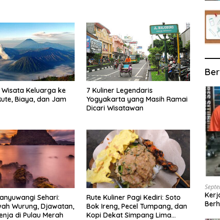
Ber
Wisata Keluarga ke
7 Kuliner Legendaris
ute, Biaya, dan Jam
Yogyakarta yang Masih Ramai
Dicari Wisatawan
Septe
Kerj
anyuwangi Sehari:
Rute Kuliner Pagi Kediri: Soto
Berh
wah Wurung, Djawatan,
Bok Ireng, Pecel Tumpang, dan
enja di Pulau Merah
Kopi Dekat Simpang Lima