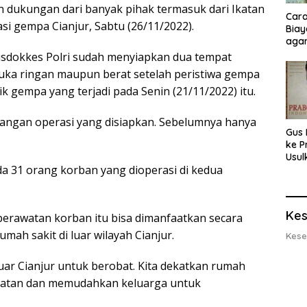
n dukungan dari banyak pihak termasuk dari Ikatan
Cara
kasi gempa Cianjur, Sabtu (26/11/2022).
Biay
agar
Men
Pusdokkes Polri sudah menyiapkan dua tempat
uka ringan maupun berat setelah peristiwa gempa
itik gempa yang terjadi pada Senin (21/11/2022) itu.
ruangan operasi yang disiapkan. Sebelumnya hanya
Gus 
ke P
Usul
da 31 orang korban yang dioperasi di kedua
Eksp
dan 
Lobs
Kes
perawatan korban itu bisa dimanfaatkan secara
umah sakit di luar wilayah Cianjur.
Kese
 luar Cianjur untuk berobat. Kita dekatkan rumah
watan dan memudahkan keluarga untuk