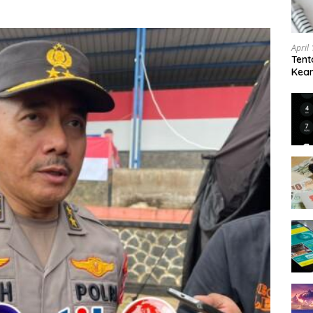
April
Tent
Keam
Kam