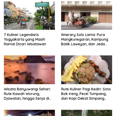
7 Kuliner Legendaris
Itinerary Solo Lama: Pura
Yogyakarta yang Masih
Mangkunegaran, Kampung
Ramai Dicari Wisatawan
Batik Laweyan, dan Jeda
Timlo-Selat Solo
Wisata Banyuwangi Sehari:
Rute Kuliner Pagi Kediri: Soto
Rute Kawah Wurung,
Bok Ireng, Pecel Tumpang,
Djawatan, hingga Senja di
dan Kopi Dekat Simpang
Pulau Merah
Lima Gumul