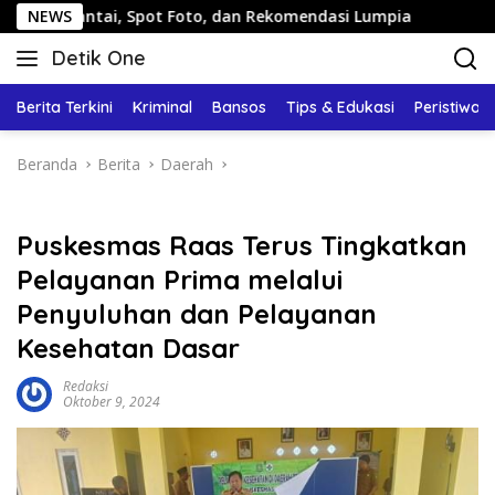
Langsung
ai, Spot Foto, dan Rekomendasi Lumpia
NEWS
Panduan Wisata 
ke
Detik One
konten
Tajam
Ungkap
Berita Terkini
Kriminal
Bansos
Tips & Edukasi
Peristiwa
Fakta
Beranda
Berita
Daerah
Puskesmas Raas Terus Tingkatkan
Pelayanan Prima melalui
Penyuluhan dan Pelayanan
Kesehatan Dasar
Redaksi
Oktober 9, 2024