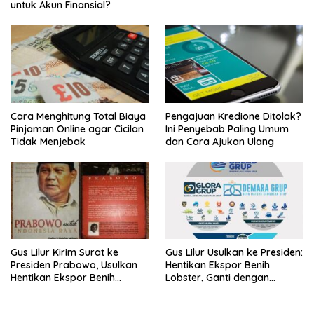
untuk Akun Finansial?
Cara Menghitung Total Biaya
Pengajuan Kredione Ditolak?
Pinjaman Online agar Cicilan
Ini Penyebab Paling Umum
Tidak Menjebak
dan Cara Ajukan Ulang
Gus Lilur Kirim Surat ke
Gus Lilur Usulkan ke Presiden:
Presiden Prabowo, Usulkan
Hentikan Ekspor Benih
Hentikan Ekspor Benih
Lobster, Ganti dengan
Lobster dan Ganti Ekspor
Ekspor Lobster 50 Gram
Lobster 50 Gram