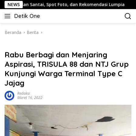
Langsung
lan Santai, Spot Foto, dan Rekomendasi Lumpia
NEWS
Pandua
ke
Detik One
konten
Tajam
Ungkap
Fakta
Beranda
Berita
Rabu Berbagi dan Menjaring
Aspirasi, TRISULA 88 dan NTJ Grup
Kunjungi Warga Terminal Type C
Jajag
Redaksi
Maret 16, 2022