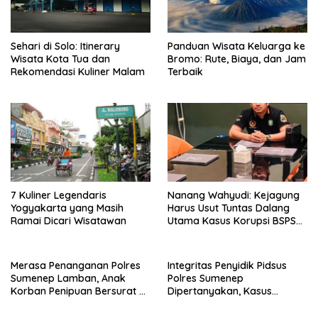
Panduan Wisata Keluarga ke
Sehari di Solo: Itinerary
Bromo: Rute, Biaya, dan Jam
Wisata Kota Tua dan
Terbaik
Rekomendasi Kuliner Malam
7 Kuliner Legendaris
Nanang Wahyudi: Kejagung
Yogyakarta yang Masih
Harus Usut Tuntas Dalang
Ramai Dicari Wisatawan
Utama Kasus Korupsi BSPS
Sumenep
Merasa Penanganan Polres
Integritas Penyidik Pidsus
Sumenep Lamban, Anak
Polres Sumenep
Korban Penipuan Bersurat ke
Dipertanyakan, Kasus
Mabes Polri
Dugaan Penipuan Oknum
LSM Tak Kunjung Ada