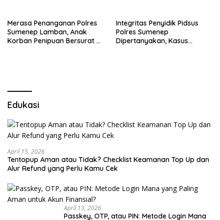
Sumenep
Merasa Penanganan Polres
Integritas Penyidik Pidsus
Sumenep Lamban, Anak
Polres Sumenep
Korban Penipuan Bersurat ke
Dipertanyakan, Kasus
Mabes Polri
Dugaan Penipuan Oknum
LSM Tak Kunjung Ada
Kepastian
Edukasi
April 15, 2026
Tentopup Aman atau Tidak? Checklist Keamanan Top Up dan
Alur Refund yang Perlu Kamu Cek
April 13, 2026
Passkey, OTP, atau PIN: Metode Login Mana