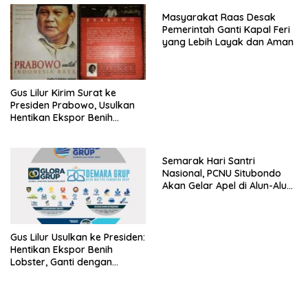
Kepastian
Masyarakat Raas Desak
Pemerintah Ganti Kapal Feri
yang Lebih Layak dan Aman
Gus Lilur Kirim Surat ke
Presiden Prabowo, Usulkan
Hentikan Ekspor Benih
Lobster dan Ganti Ekspor
Lobster 50 Gram
Semarak Hari Santri
Nasional, PCNU Situbondo
Akan Gelar Apel di Alun-Alun
Besuki
Gus Lilur Usulkan ke Presiden:
Hentikan Ekspor Benih
Lobster, Ganti dengan
Ekspor Lobster 50 Gram