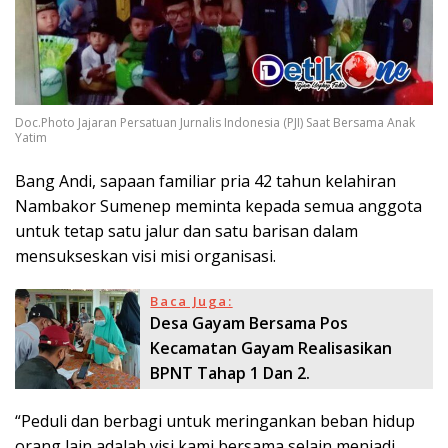
Doc.Photo Jajaran Persatuan Jurnalis Indonesia (PJI) Saat Bersama Anak
Yatim
Bang Andi, sapaan familiar pria 42 tahun kelahiran
Nambakor Sumenep meminta kepada semua anggota
untuk tetap satu jalur dan satu barisan dalam
mensukseskan visi misi organisasi.
Baca Juga:
Desa Gayam Bersama Pos
Kecamatan Gayam Realisasikan
BPNT Tahap 1 Dan 2.
“Peduli dan berbagi untuk meringankan beban hidup
orang lain adalah visi kami bersama selain menjadi