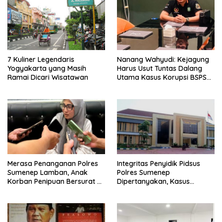
7 Kuliner Legendaris
Nanang Wahyudi: Kejagung
Yogyakarta yang Masih
Harus Usut Tuntas Dalang
Ramai Dicari Wisatawan
Utama Kasus Korupsi BSPS
Sumenep
Merasa Penanganan Polres
Integritas Penyidik Pidsus
Sumenep Lamban, Anak
Polres Sumenep
Korban Penipuan Bersurat ke
Dipertanyakan, Kasus
Mabes Polri
Dugaan Penipuan Oknum
LSM Tak Kunjung Ada
Kepastian