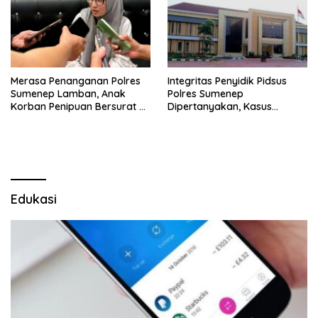
Merasa Penanganan Polres
Integritas Penyidik Pidsus
Sumenep Lamban, Anak
Polres Sumenep
Korban Penipuan Bersurat ke
Dipertanyakan, Kasus
Mabes Polri
Dugaan Penipuan Oknum
LSM Tak Kunjung Ada
Kepastian
Edukasi