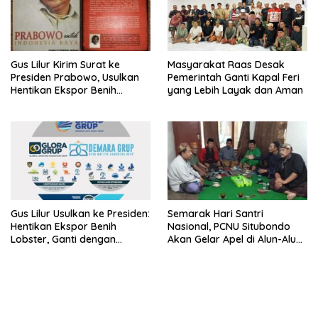
Gus Lilur Kirim Surat ke
Masyarakat Raas Desak
Presiden Prabowo, Usulkan
Pemerintah Ganti Kapal Feri
Hentikan Ekspor Benih
yang Lebih Layak dan Aman
Lobster dan Ganti Ekspor
Lobster 50 Gram
Gus Lilur Usulkan ke Presiden:
Semarak Hari Santri
Hentikan Ekspor Benih
Nasional, PCNU Situbondo
Lobster, Ganti dengan
Akan Gelar Apel di Alun-Alun
Ekspor Lobster 50 Gram
Besuki