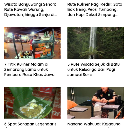
Wisata Banyuwangi Sehari:
Rute Kuliner Pagi Kediri: Soto
Rute Kawah Wurung,
Bok Ireng, Pecel Tumpang,
Djawatan, hingga Senja di
dan Kopi Dekat Simpang
Pulau Merah
Lima Gumul
7 Titik Kuliner Malam di
5 Rute Wisata Sejuk di Batu
Semarang Lama untuk
untuk Keluarga dari Pagi
Pemburu Rasa Khas Jawa
sampai Sore
6 Spot Sarapan Legendaris
Nanang Wahyudi: Kejagung