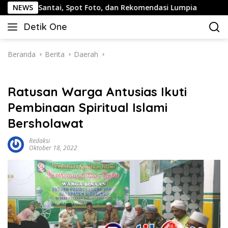
Langsung
tai, Spot Foto, dan Rekomendasi Lumpia
NEWS
Panduan Wisata
ke
Detik One
konten
Tajam
Ungkap
Fakta
Beranda
Berita
Daerah
Ratusan Warga Antusias Ikuti
Pembinaan Spiritual Islami
Bersholawat
Redaksi
Oktober 18, 2022