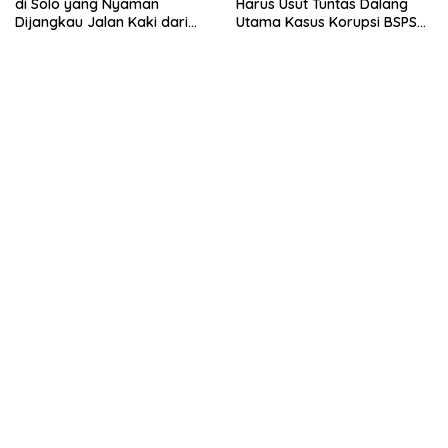
di Solo yang Nyaman
Harus Usut Tuntas Dalang
Dijangkau Jalan Kaki dari
Utama Kasus Korupsi BSPS
Stasiun Balapan
Sumenep