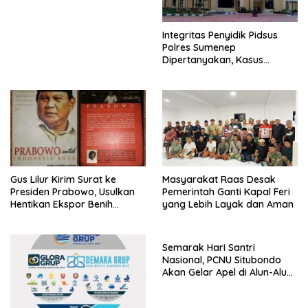
Integritas Penyidik Pidsus
Polres Sumenep
Dipertanyakan, Kasus
Dugaan Penipuan Oknum
LSM Tak Kunjung Ada
Kepastian
Gus Lilur Kirim Surat ke
Masyarakat Raas Desak
Presiden Prabowo, Usulkan
Pemerintah Ganti Kapal Feri
Hentikan Ekspor Benih
yang Lebih Layak dan Aman
Lobster dan Ganti Ekspor
Lobster 50 Gram
Semarak Hari Santri
Nasional, PCNU Situbondo
Akan Gelar Apel di Alun-Alun
Besuki