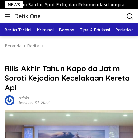
Langsung
alan Santai, Spot Foto, dan Rekomendasi Lumpia
NEWS
Pandua
ke
Detik One
konten
Tajam
Ungkap
Berita Terkini
Kriminal
Bansos
Tips & Edukasi
Peristiwa
Fakta
Beranda
Berita
Rilis Akhir Tahun Kapolda Jatim
Soroti Kejadian Kecelakaan Kereta
Api
Redaksi
Desember 31, 2022