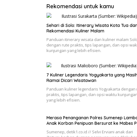
Rekomendasi untuk kamu
Sehari di Solo: Itinerary Wisata Kota Tua da
Rekomendasi Kuliner Malam
Panduan itinerary wisata dan kuliner malam Sol
dengan rute praktis, tips lapangan, dan opsi wak
kunjungan yang lebih efisien.
7 Kuliner Legendaris Yogyakarta yang Masi
Ramai Dicari Wisatawan
Panduan kuliner legendaris Yogyakarta dengan 
praktis, tips lapangan, dan opsi waktu kunjunga
yang lebih efisien.
Merasa Penanganan Polres Sumenep Lamba
Anak Korban Penipuan Bersurat ke Mabes Po
Sumenep, detik1.co.id // Selvi Erviani anak dari