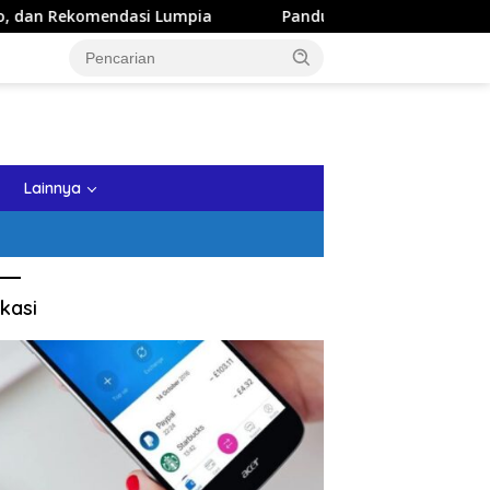
dasi Lumpia
Panduan Wisata Keluarga ke Kota Batu: Itin
tutup
Lainnya
kasi