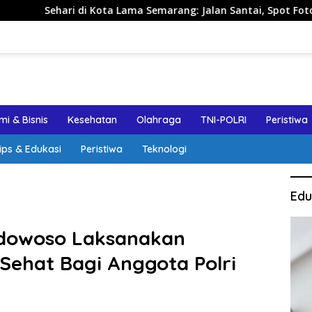
di Kota Lama Semarang: Jalan Santai, Spot Foto, dan Rekomen
i & Bisnis
Kesehatan
Olahraga
TNI-POLRI
Peristiwa
ips & Edukasi
Peristiwa
Teknologi
Edu
dowoso Laksanakan
p Sehat Bagi Anggota Polri