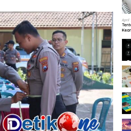
April
Tent
Keam
Kam