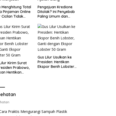
 Menghitung Total
Pengajuan Kredione
a Pinjaman Online
Ditolak? Ini Penyebab
 Cicilan Tidak
Paling Umum dan
jebak
Cara Ajukan Ulang
Gus Lilur Usulkan ke
Presiden: Hentikan
Lilur Kirim Surat
Ekspor Benih Lobster,
residen Prabowo,
Ganti dengan Ekspor
kan Hentikan
Lobster 50 Gram
or Benih Lobster
Ganti Ekspor
ter 50 Gram
ehatan
hatan