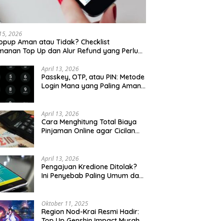
 15, 2026
opup Aman atau Tidak? Checklist
anan Top Up dan Alur Refund yang Perlu
u Cek
April 13, 2026
Passkey, OTP, atau PIN: Metode
Login Mana yang Paling Aman
untuk Akun Finansial?
April 13, 2026
Cara Menghitung Total Biaya
Pinjaman Online agar Cicilan
Tidak Menjebak
April 13, 2026
Pengajuan Kredione Ditolak?
Ini Penyebab Paling Umum dan
Cara Ajukan Ulang
Oktober 11, 2025
Region Nod-Krai Resmi Hadir:
Top Up Genshin Impact Murah