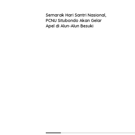
dan Ganti Ekspor Lobster 50
Gram
Semarak Hari Santri Nasional,
PCNU Situbondo Akan Gelar
Apel di Alun-Alun Besuki