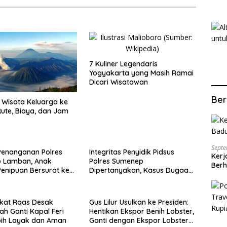
7 Kuliner Legendaris
Yogyakarta yang Masih Ramai
Dicari Wisatawan
Ber
Wisata Keluarga ke
ute, Biaya, dan Jam
Septe
Penanganan Polres
Integritas Penyidik Pidsus
Kerj
 Lamban, Anak
Polres Sumenep
Berh
enipuan Bersurat ke
Dipertanyakan, Kasus Dugaan
lri
Penipuan Oknum LSM Tak
Kunjung Ada Kepastian
kat Raas Desak
Gus Lilur Usulkan ke Presiden:
ah Ganti Kapal Feri
Hentikan Ekspor Benih Lobster,
bih Layak dan Aman
Ganti dengan Ekspor Lobster