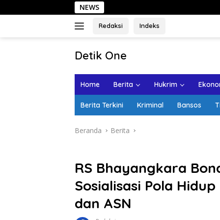
Langsung
NEWS
Sehari 
ke
konten
Redaksi
Indeks
tutup
Detik One
Tajam
Ungkap
Home
Berita
Hukrim
Ekonom
Fakta
Berita Terkini
Kriminal
Bansos
T
Beranda
Berita
RS Bhayangkara Bon
Sosialisasi Pola Hidu
dan ASN