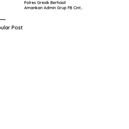
Polres Gresik Berhasil
Amankan Admin Grup FB Cinta
Sedarah di Denpasar Bali
ular Post