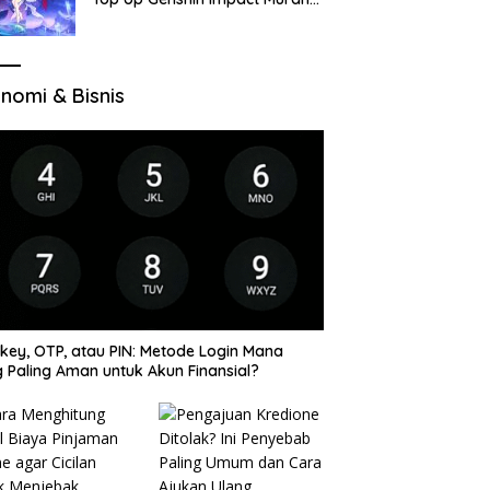
di VocaGame untuk Jelajah
Wilayah Baru
nomi & Bisnis
key, OTP, atau PIN: Metode Login Mana
 Paling Aman untuk Akun Finansial?