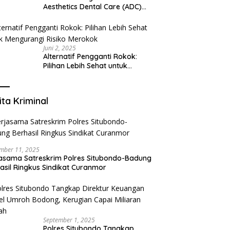
Aesthetics Dental Care (ADC)
Tangerang: Klinik Gigi Modern
yang Mengerti Kebutuhanmu
Juni 2, 2025
Alternatif Pengganti Rokok:
Pilihan Lebih Sehat untuk
Mengurangi Risiko Merokok
ita Kriminal
mber 11, 2025
asama Satreskrim Polres Situbondo-Badung
asil Ringkus Sindikat Curanmor
September 1, 2025
Polres Situbondo Tangkap