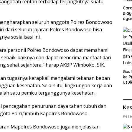
sangatlah rentan terhadap terjangkitnya suatu
Cara
Biay
agar
 mengharapkan seluruh anggota Polres Bondowoso
Men
diri dari seluruh jajaran Polres Bondowoso bisa
a sosialisasi ini.
 para personil Polres Bondowoso dapat memahami
sebaik-baiknya dan dapat menerima manfaat dari
yang sehat sejahtera,” harap AKBP Wimboko, SIK.
Gus 
ke P
kan tugasnya kerapkali mengalami tekanan beban
Usul
gguan kesehatan. Selain itu, lingkungan kerja dan
Eksp
salah satu pemicu terganggunya kesehatan.
dan 
Lobs
 hal pencegahan penurunan daya tahan tubuh dan
Kes
gota Polri,”imbuh Kapolres Bondowoso.
Kese
ajaran Mapolres Bondowoso juga menjelaskan