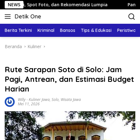
Langsung
t Foto, dan Rekomendasi Lumpia
NEWS
Panduan Wisata Keluarg
ke
Detik One
konten
Tajam
Ungkap
Berita Terkini
Kriminal
Bansos
Tips & Edukasi
Peristiwa
Fakta
Beranda
Kuliner
Rute Sarapan Soto di Solo: Jam
Pagi, Antrean, dan Estimasi Budget
Harian
Willy
-
Kuliner Jawa
,
Solo
,
Wisata Jawa
Mei 11, 2026