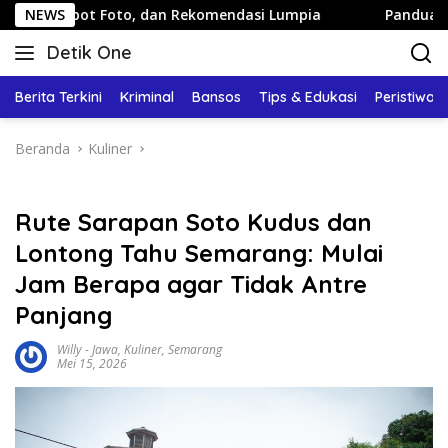
Langsung
o, dan Rekomendasi Lumpia
NEWS
Panduan Wisata Keluarga ke 
ke
Detik One
konten
Tajam
Ungkap
Berita Terkini
Kriminal
Bansos
Tips & Edukasi
Peristiwa
Fakta
Beranda
Kuliner
Rute Sarapan Soto Kudus dan
Lontong Tahu Semarang: Mulai
Jam Berapa agar Tidak Antre
Panjang
Willy
-
Jawa
,
Kuliner
,
Semarang
Mei 15, 2026