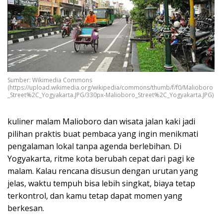
Sumber: Wikimedia Commons
(https://upload.wikimedia.org/wikipedia/commons/thumb/f/f0/Malioboro
_Street%2C_Yogyakarta.JPG/330px-Malioboro_Street%2C_Yogyakarta.JPG)
kuliner malam Malioboro dan wisata jalan kaki jadi
pilihan praktis buat pembaca yang ingin menikmati
pengalaman lokal tanpa agenda berlebihan. Di
Yogyakarta, ritme kota berubah cepat dari pagi ke
malam. Kalau rencana disusun dengan urutan yang
jelas, waktu tempuh bisa lebih singkat, biaya tetap
terkontrol, dan kamu tetap dapat momen yang
berkesan.