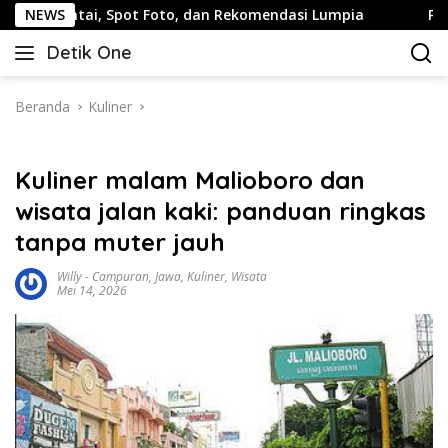
Langsung
 Spot Foto, dan Rekomendasi Lumpia
NEWS
Panduan Wisata Ke
ke
Detik One
konten
Tajam
Ungkap
Fakta
Beranda
Kuliner
Kuliner malam Malioboro dan
wisata jalan kaki: panduan ringkas
tanpa muter jauh
Willy
-
Campuran
,
Jawa
,
Kuliner
,
Wisata
Mei 14, 2026