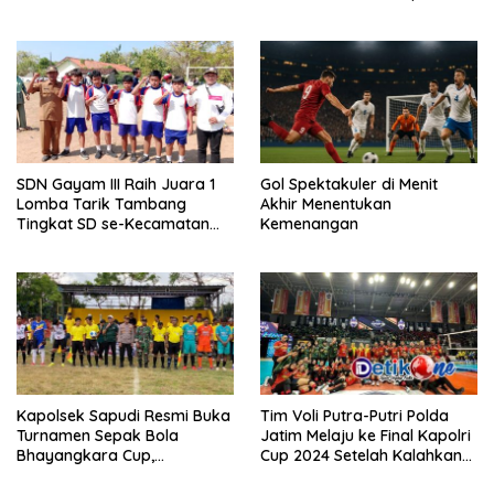
2025
SDN Gayam III Raih Juara 1
Gol Spektakuler di Menit
Lomba Tarik Tambang
Akhir Menentukan
Tingkat SD se-Kecamatan
Kemenangan
Gayam
Kapolsek Sapudi Resmi Buka
Tim Voli Putra-Putri Polda
Turnamen Sepak Bola
Jatim Melaju ke Final Kapolri
Bhayangkara Cup,
Cup 2024 Setelah Kalahkan
Diharapkan Lahirkan Atlet
Polda Kalsel