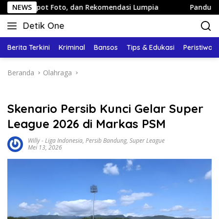
Langsung
ot Foto, dan Rekomendasi Lumpia
NEWS
Panduan Wisata Keluar
ke
Detik One
konten
Tajam
Ungkap
Berita Terkini
Kriminal
Bansos
Tips & Edukasi
Peristiwa
Fakta
Beranda
Olahraga
Skenario Persib Kunci Gelar Super
League 2026 di Markas PSM
Willy
-
Liga Indonesia
,
Persib Bandung
,
Super League
Mei 13, 2026