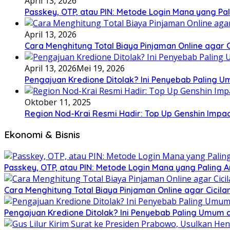
April 13, 2026
Passkey, OTP, atau PIN: Metode Login Mana yang Pal
April 13, 2026
Cara Menghitung Total Biaya Pinjaman Online agar 
April 13, 2026
Mei 19, 2026
Pengajuan Kredione Ditolak? Ini Penyebab Paling 
Oktober 11, 2025
Region Nod-Krai Resmi Hadir: Top Up Genshin Impa
Ekonomi & Bisnis
Passkey, OTP, atau PIN: Metode Login Mana yang Paling A
Cara Menghitung Total Biaya Pinjaman Online agar Cicil
Pengajuan Kredione Ditolak? Ini Penyebab Paling Umum 