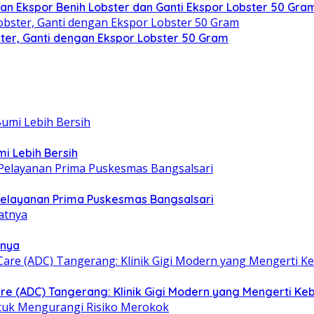
ikan Ekspor Benih Lobster dan Ganti Ekspor Lobster 50 Gra
bster, Ganti dengan Ekspor Lobster 50 Gram
i Lebih Bersih
 Pelayanan Prima Puskesmas Bangsalsari
tnya
re (ADC) Tangerang: Klinik Gigi Modern yang Mengerti K