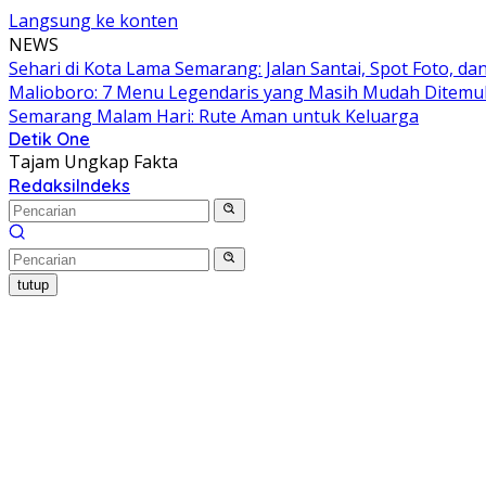
Langsung ke konten
NEWS
Sehari di Kota Lama Semarang: Jalan Santai, Spot Foto, 
Malioboro: 7 Menu Legendaris yang Masih Mudah Ditem
Semarang Malam Hari: Rute Aman untuk Keluarga
Detik One
Tajam Ungkap Fakta
Redaksi
Indeks
tutup