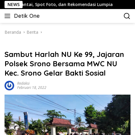
Langsung
i, Spot Foto, dan Rekomendasi Lumpia
NEWS
Panduan Wisata 
ke
Detik One
konten
Tajam
Ungkap
Fakta
Beranda
Berita
Sambut Harlah NU Ke 99, Jajaran
Polsek Srono Bersama MWC NU
Kec. Srono Gelar Bakti Sosial
Redaksi
Februari 18, 2022